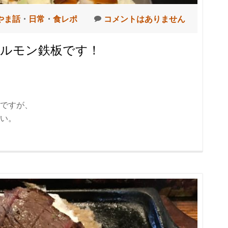
やま話
・
日常
・
食レポ
コメントはありません
ホルモン鉄板です！
ですが、
い。