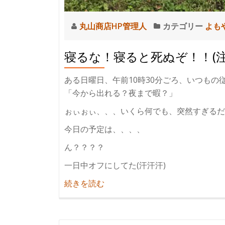
丸山商店HP管理人
カテゴリー
よも
寝るな！寝ると死ぬぞ！！(
ある日曜日、午前10時30分ごろ、いつもの
「今から出れる？夜まで暇？」
ぉぃぉぃ、、、いくら何でも、突然すぎるだろ
今日の予定は、、、、
ん？？？？
一日中オフにしてた(汗汗汗)
紹
続きを読む
介
寝
る