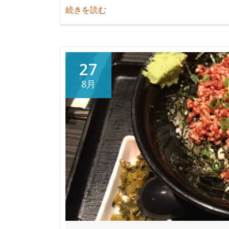
紹
続きを読む
介
阿
蘇
で
27
あ
8月
か
牛
を
食
す
♪