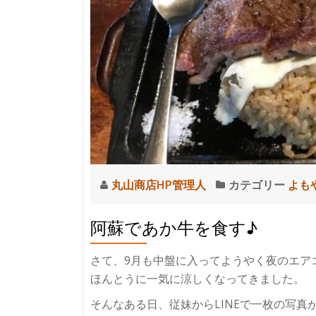
全
然
違
い
ま
す。
ホ
ル
モ
ン
鉄
丸山商店HP管理人
カテゴリー
よも
板
で
阿蘇であか牛を食す♪
す！
さて、9月も中盤に入ってようやく夜のエア
ほんとうに一気に涼しくなってきました。
そんなある日、従妹からLINEで一枚の写真