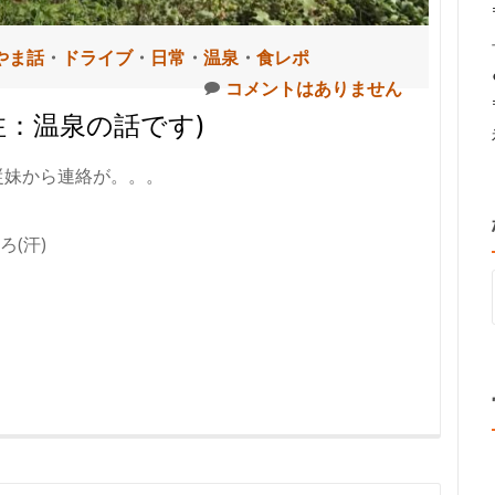
やま話
・
ドライブ
・
日常
・
温泉
・
食レポ
コメントはありません
注：温泉の話です)
従妹から連絡が。。。
(汗)