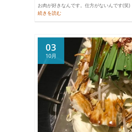
お肉が好きなんです。仕方がないんです(笑)
紹
続きを読む
介
天
草
で
03
肉！、
10月
諫
早
で
は
肉
吸
い？？