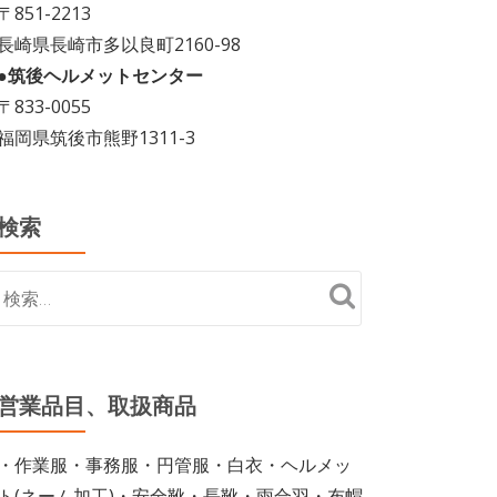
〒851-2213
長崎県長崎市多以良町2160-98
●筑後ヘルメットセンター
〒833-0055
福岡県筑後市熊野1311-3
検索
営業品目、取扱商品
・作業服・事務服・円管服・白衣・ヘルメッ
ト(ネーム加工)・安全靴・長靴・雨合羽・布帽