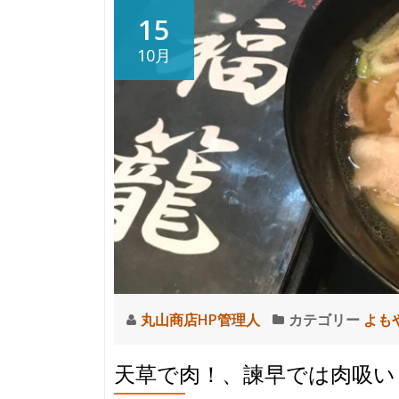
な！
15
寝
10月
る
と
死
ぬ
ぞ！！
(注：
温
泉
の
話
で
す)
丸山商店HP管理人
カテゴリー
よも
天草で肉！、諫早では肉吸い