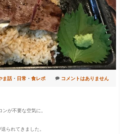
やま話
・
日常
・
食レポ
コメントはありません
コンが不要な空気に。
が送られてきました。