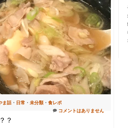
やま話
・
日常
・
未分類
・
食レポ
コメントはありません
？？