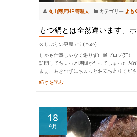
丸山商店HP管理人
カテゴリー
よも
もつ鍋とは全然違います。
久しぶりの更新です(;^ω^)
しかも仕事じゃなく懲りずに飯ブログ(汗)
訪問してちょっと時間がたってしまった内容
まぁ、あきれずにちょっとお立ち寄りくださ
紹
続きを読む
介
も
つ
鍋
18
と
9月
は