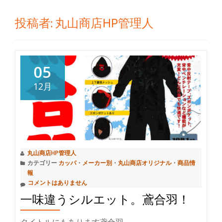
切
投稿者:
丸山商店HP管理人
り
替
05
え
12月
丸山商店HP管理人
カテゴリー
カッパ
・
メーカー別
・
丸山商店オリジナル
・
商品情
報
コメントはありません
一味違うシルエット。鳶合羽！
タイトルにもあります鳶合羽。