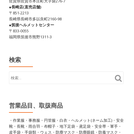
佐賀県佐賀市本庄町大字袋276-7
ま
●長崎店(直売店舗)
す
〒851-2213
か？
長崎県長崎市多以良町2160-98
●筑後ヘルメットセンター
〒833-0055
福岡県筑後市熊野1311-3
検索
営業品目、取扱商品
・作業服・事務服・円管服・白衣・ヘルメット(ネーム加工)・安全
靴・長靴・雨合羽・布帽子・地下足袋・鳶足袋・安全帯・軍手・
皮手袋・手袋類・ウェス・防塵マスク・防塵眼鏡・防毒マスク・