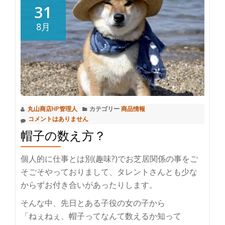
で
31
あ
8月
か
牛
を
食
す
♪
丸山商店HP管理人
カテゴリー
商品情報
コメントはありません
帽子の数え方？
個人的に仕事とは別(趣味?)でお芝居関係の事をご
そごそやっておりまして、タレントさんとも少な
からずお付き合いがあったりします。
そんな中、先日とある子役の女の子から
「ねぇねぇ、帽子ってなんて数えるか知って