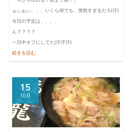
の
も
ぉぃぉぃ、、、いくら何でも、突然すぎるだろ(汗)
の
今日の予定は、、、、
を
用
ん？？？？
い
一日中オフにしてた(汗汗汗)
て
紹
続きを読む
行
介
う
寝
作
る
業
な！
15
の
寝
業
10月
る
務
と
に
死
係
ぬ
る
ぞ！！
特