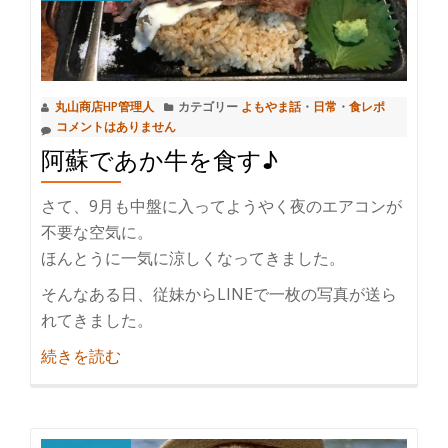
全
然
違
い
丸山商店HP管理人
カテゴリー
よもやま話
・
日常
・
食レポ
ま
コメントはありません
す。
阿蘇であか牛を食す♪
ホ
ル
さて、9月も中盤に入ってようやく夜のエアコンが
モ
不要な空気に。
ン
ほんとうに一気に涼しくなってきました。
鉄
そんなある日、従妹からLINEで一枚の写真が送ら
板
れてきました。
で
す！
紹
続きを読む
介
阿
蘇