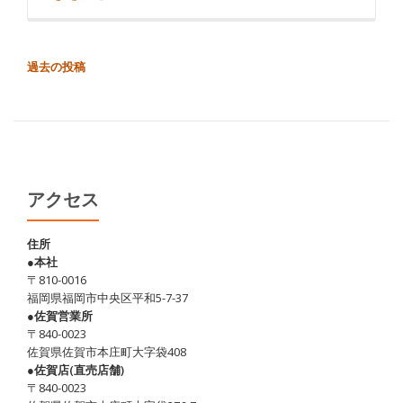
介
九
州
投
過去の投稿
で
稿
家
ナ
ビ
系
ゲ
ラ
ー
ー
シ
アクセス
メ
ョ
ン
ン
住所
食
●本社
べ
〒810-0016
た
福岡県福岡市中央区平和5-7-37
●佐賀営業所
こ
〒840-0023
と
佐賀県佐賀市本庄町大字袋408
あ
●佐賀店(直売店舗)
〒840-0023
り