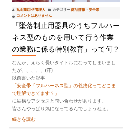
ト。
丸山商店HP管理人
カテゴリー
商品情報
・
安全帯
鳶
コメントはありません
合
「墜落制止用器具のうちフルハー
羽！
ネス型のものを用いて行う作業
の業務に係る特別教育」って何？
なんか、えらく長いタイトルになってしまいまし
たが、、、、、(汗)
以前書いた記事
「安全帯「フルハーネス型」の義務化ってどこま
で理解できてます？」
に結構なアクセスと問い合わせがあります。
皆さんやっぱり気になってるんでしょうねぇ。
紹
続きを読む
介