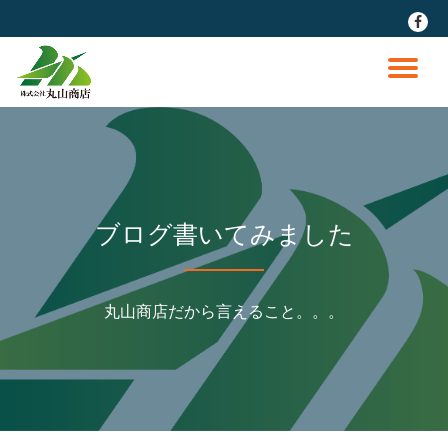
fa-
faceb
コ
ン
ナ
テ
ン
ビ
ツ
へ
ゲ
ス
キ
ッ
ー
ブログ書いてみました
プ
シ
丸山商店だから言えること。。。
ョ
ン
を