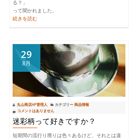
る？」
って聞かれました。
紹
続きを読む
介
帽
子
の
29
数
8月
え
方？
丸山商店HP管理人
カテゴリー
商品情報
コメントはありません
迷彩柄って好きですか？
短期間の流行り廃りは色々あるけど、それとは違