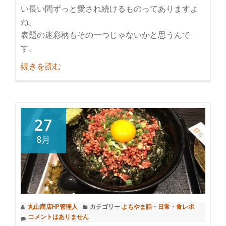
い長い間ずっと愛され続けるものってありますよ
ね。
表題の迷彩柄もその一つじゃないかと思うんで
す。
紹
続きを読む
介
迷
彩
柄
27
っ
8月
て
好
き
で
す
丸山商店HP管理人
カテゴリー
よもやま話
・
日常
・
食レポ
か？
コメントはありません