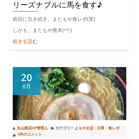
リーズナブルに馬を食す♪
前回に引き続き、またもや食レポ(笑)
しかも、またもや熊本(^^;)
紹
続きを読む
介
リ
ー
ズ
20
ナ
8月
ブ
ル
に
馬
を
丸山商店HP管理人
カテゴリー
よもやま話
・
日常
・
食レポ
食
3件のコメント
す