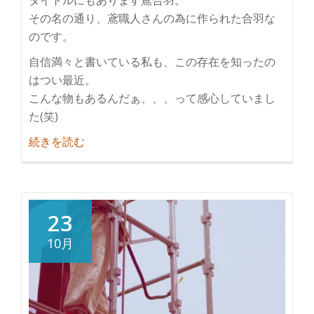
その名の通り、鳶職人さんの為に作られた合羽な
のです。
自信満々と書いている私も、この存在を知ったの
はつい最近。
こんな物もあるんだぁ、、、って感心していまし
た(笑)
紹
続きを読む
介
一
味
違
23
う
10月
シ
ル
エ
ッ