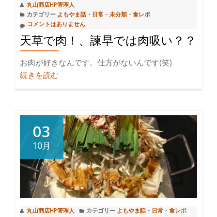
丸山商店HP管理人
(注：
別
カテゴリー
よもやま話
・
日常
・
未分類
・
食レポ
温
教
コメントはありません
泉
育」
天草で肉！、諫早では肉吸い？？
の
っ
話
て
お肉が好きなんです。仕方がないんです(笑)
で
何？
紹
続きを読む
す)
介
天
草
で
03
肉！、
10月
諫
早
で
は
肉
丸山商店HP管理人
カテゴリー
よもやま話
・
日常
・
食レポ
吸