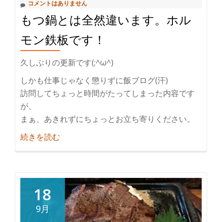
コメントはありません
い？？
もつ鍋とは全然違います。ホル
モン鉄板です！
久しぶりの更新です(;^ω^)
しかも仕事じゃなく懲りずに飯ブログ(汗)
訪問してちょっと時間がたってしまった内容です
が、
まぁ、あきれずにちょっとお立ち寄りください。
紹
続きを読む
介
も
つ
鍋
18
と
9月
は