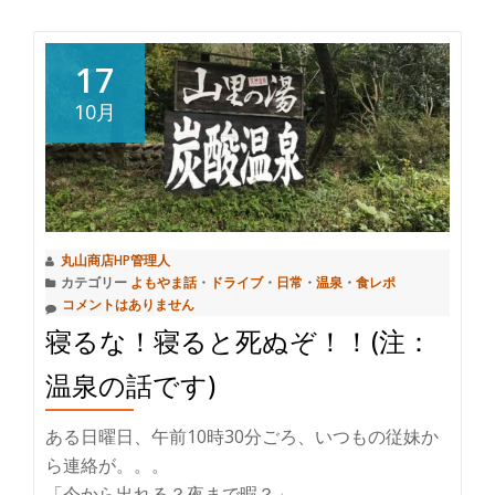
「墜
落
制
17
止
10月
用
器
具
の
う
丸山商店HP管理人
ち
カテゴリー
よもやま話
・
ドライブ
・
日常
・
温泉
・
食レポ
フ
コメントはありません
ル
寝るな！寝ると死ぬぞ！！(注：
ハ
ー
温泉の話です)
ネ
ある日曜日、午前10時30分ごろ、いつもの従妹か
ス
ら連絡が。。。
型
「今から出れる？夜まで暇？」