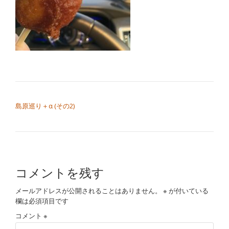
切
り
替
え
投稿ナビゲーション
島原巡り＋α (その2)
コメントを残す
メールアドレスが公開されることはありません。
※
が付いている
欄は必須項目です
コメント
※