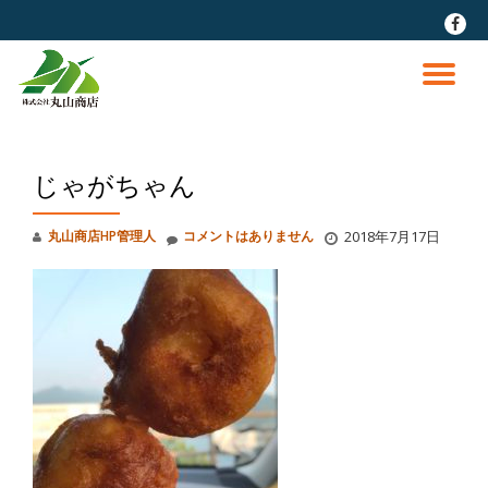
fa-
faceb
コ
ン
ナ
テ
ン
ビ
ツ
へ
じゃがちゃん
ゲ
ス
キ
ッ
ー
丸山商店HP管理人
コメントはありません
2018年7月17日
プ
シ
ョ
ン
を