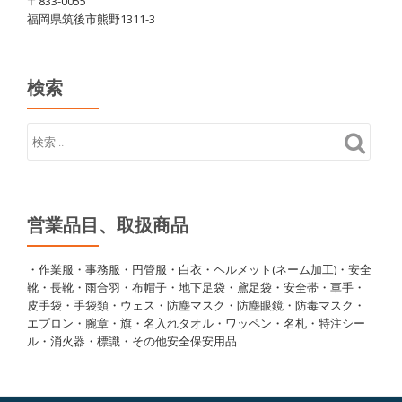
〒833-0055
福岡県筑後市熊野1311-3
検索
営業品目、取扱商品
・作業服・事務服・円管服・白衣・ヘルメット(ネーム加工)・安全
靴・長靴・雨合羽・布帽子・地下足袋・鳶足袋・安全帯・軍手・
皮手袋・手袋類・ウェス・防塵マスク・防塵眼鏡・防毒マスク・
エプロン・腕章・旗・名入れタオル・ワッペン・名札・特注シー
ル・消火器・標識・その他安全保安用品