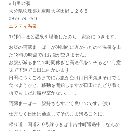
※山里の湯
大分県玖珠郡九重町大字田野１２６８
0973-79-2516
ニフティ温泉
1時間半ほど温泉を堪能したのち、家路につきます。
お昼の阿蘇まーぼーが時間的に遅かったので温泉を出
た18時の時点ではお腹が空きません。
お腹が減るまでの時間稼ぎと高速代をケチるという意
味で下道で日田に向かいます。
日田につくころまでにお腹が空けば日田焼きそばでも
食べようかと、移動を開始しますが日田にたどり着く
頃でもまだお腹が空かない。。。
阿蘇まーぼー、腹持ちもすごく良いのです。(笑)
仕方なく日田は通過してそのまま帰ることに。
帰り道、国道210号線うきは市吉井町通過中、なんか