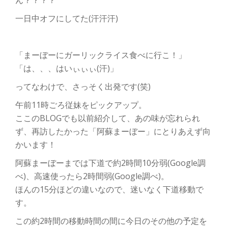
ん？？？？
切
一日中オフにしてた(汗汗汗)
り
替
「まーぼーにガーリックライス食べに行こ！」
「は、、、はいぃぃぃ(汗)」
え
ってなわけで、さっそく出発です(笑)
午前11時ごろ従妹をピックアップ。
ここのBLOGでも以前紹介して、あの味が忘れられ
ず、再訪したかった「阿蘇まーぼー」にとりあえず向
かいます！
阿蘇まーぼーまでは下道で約2時間10分弱(Google調
べ)、高速使ったら2時間弱(Google調べ)。
ほんの15分ほどの違いなので、迷いなく下道移動で
す。
この約2時間の移動時間の間に今日のその他の予定を