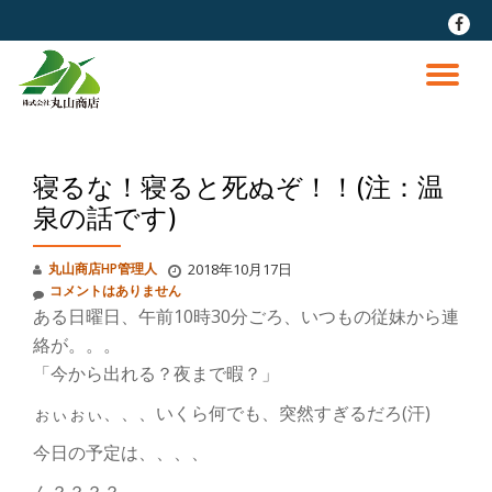
fa-
faceb
コ
ン
ナ
テ
ン
ビ
ツ
へ
寝るな！寝ると死ぬぞ！！(注：温
ゲ
ス
キ
泉の話です)
ッ
ー
プ
丸山商店HP管理人
2018年10月17日
シ
コメントはありません
ある日曜日、午前10時30分ごろ、いつもの従妹から連
ョ
絡が。。。
「今から出れる？夜まで暇？」
ン
ぉぃぉぃ、、、いくら何でも、突然すぎるだろ(汗)
を
今日の予定は、、、、