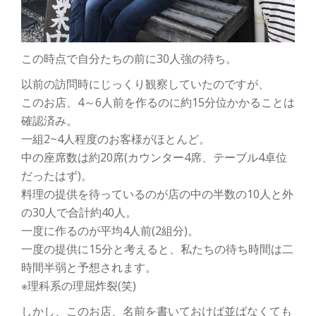
この時点で自分たちの前に30人強の待ち。
以前の訪問時にじっくり観察していたのですが、
このお店、4～6人前を作るのに約15分位かかることは
確認済み。
一組2~4人程度のお客様がほとんど。
中の座席数は約20席(カウンター4席、テーブル4卓位
だったはず)。
料理の提供を待っているのが店の中の半数の10人と外
の30人で合計約40人。
一度に作るのが平均4人前(2組分)。
一度の提供に15分と考えると、私たちの待ち時間は二
時間半弱と予想されます。
※理科系の理屈炸裂(笑)
しかし、このお店、名前を書いておけば並ばなくても