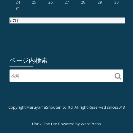
24
25
26
27
28
29
30
31
« 7月
ページ内検索
Copyright MaruyamaShouten.co.,ltd. All right Reserved since2018
第
2
Llorix One Lite
Powered by
WordPress