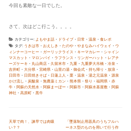
今回も素敵な一日でした。
さて、次はどこ行こう。。。。
カテゴリー:
よもやま話
・
ドライブ
・
日常
・
温泉
・
食レポ
タグ:
うきは市
・
おえしき
・
たのや
・
やまなみハイウェイ
・
ウ
ィンナーコーヒー
・
ガーリックライス
・
キーマカレー
・
シャイン
マスカット
・
マロンパイ
・
ラフランス
・
リンガーハット
・
レアチ
ーズケーキ
・
丸山商店
・
久留米市
・
九重
・
九重夢大吊橋
・
冷泉
・
吉井町
・
大分県
・
宮崎県
・
山里の湯
・
御会式
・
持ち帰り
・
放浪
・
日田市
・
日田焼きそば
・
日蓮上人
・
栗
・
温泉
・
湯之元温泉
・
源泉
かけ流し
・
炭酸泉
・
無農薬ミカン
・
熊本県
・
祭り
・
福岡県
・
赤
牛
・
阿蘇の天然水
・
阿蘇まーぼー
・
阿蘇市
・
阿蘇水基屋敷
・
阿蘇
神社
・
高原町
・
黒牛
投稿ナビゲーション
天草で肉！、諫早では肉吸
「墜落制止用器具のうちフルハ
い？？
ーネス型のものを用いて行う作