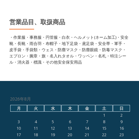
営業品目、取扱商品
・作業服・事務服・円管服・白衣・ヘルメット(ネーム加工)・安全
靴・長靴・雨合羽・布帽子・地下足袋・鳶足袋・安全帯・軍手・
皮手袋・手袋類・ウェス・防塵マスク・防塵眼鏡・防毒マスク・
エプロン・腕章・旗・名入れタオル・ワッペン・名札・特注シー
ル・消火器・標識・その他安全保安用品
2026年8月
月
火
水
木
金
土
日
1
2
3
4
5
6
7
8
9
10
11
12
13
14
15
16
17
18
19
20
21
22
23