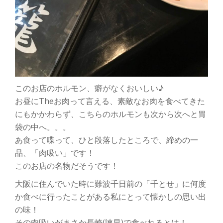
このお店のホルモン、癖がなくおいしい♪
お昼にTheお肉って言える、素敵なお肉を食べてきた
にもかかわらず、こちらのホルモンも次から次へと胃
袋の中へ。。。
あ食って喋って、ひと段落したところで、締めの一
品、「肉吸い」です！
このお店の名物だそうです！
大阪に住んでいた時に難波千日前の「千とせ」に何度
か食べに行ったことがある私にとって懐かしの思い出
の味！
その肉吸いがまさか長崎(諫早)で食べれるとは！