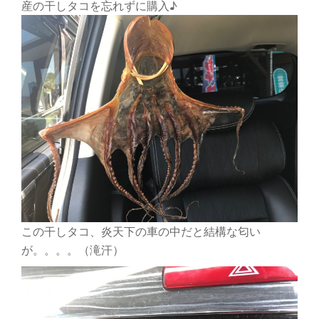
産の干しタコを忘れずに購入♪
この干しタコ、炎天下の車の中だと結構な匂い
が。。。。（滝汗）