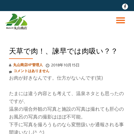
fa-
faceb
コ
ン
ナ
テ
ン
ビ
ツ
へ
天草で肉！、諫早では肉吸い？？
ゲ
ス
キ
ッ
ー
丸山商店HP管理人
2018年10月15日
プ
コメントはありません
お肉が好きなんです。仕方がないんです(笑)
シ
ョ
たまには違う内容とも考えて、温泉ネタとも思ったの
ですが、
ン
温泉の場合外観の写真と施設の写真は撮れても肝心の
お風呂の写真の撮影はほぼ不可能。
を
下手に写真を撮ろうものなら変態扱いか通報される事
間違いなし(^_^;)