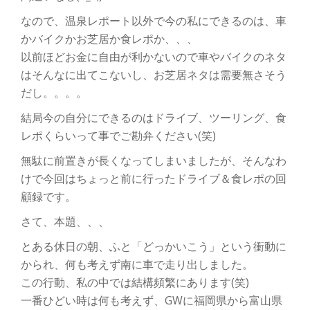
切
なので、温泉レポート以外で今の私にできるのは、車
り
かバイクかお芝居か食レポか、、、
以前ほどお金に自由が利かないので車やバイクのネタ
替
はそんなに出てこないし、お芝居ネタは需要無さそう
だし。。。。
え
結局今の自分にできるのはドライブ、ツーリング、食
レポくらいって事でご勘弁ください(笑)
無駄に前置きが長くなってしまいましたが、そんなわ
けで今回はちょっと前に行ったドライブ＆食レポの回
顧録です。
さて、本題、、、
とある休日の朝、ふと「どっかいこう」という衝動に
かられ、何も考えず南に車で走り出しました。
この行動、私の中では結構頻繁にあります(笑)
一番ひどい時は何も考えず、GWに福岡県から富山県