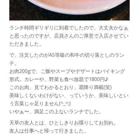
ランチ時間ギリギリに到着でしたので、大丈夫かなぁ
と思ったのですが、店員さんのご厚意で入店させてい
ただきました。
で、注文したのがA5等級の和牛の切り落としのラン
チ。
お肉200gで、ご飯やスープやデザートはバイキング
形式。カレーや、野菜も食べ放題で1800円♪
このお肉、見てわかるとおり、霜降り満載(笑)
美味しくないわけがない、っていうか、美味しいとい
う言葉じゃ足りません(^_^;)
いやぁ〜、満足この上ないランチでした。
天草の友人とは、ひとしきりお喋りしてお別れ。
友人は仕事へと帰って行きました。