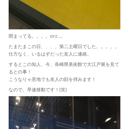
閉まってる。。。。orz…..
たまたまこの日、、、、第二土曜日でした。。。。。
仕方なく、いるはずだった友人に連絡。
するとこの知人、今、長崎県美術館で大江戸展を見て
るとの事！
こうなりゃ意地でも友人の顔を拝みます！
なので、早速移動です！(笑)