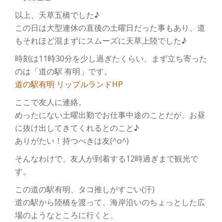
以上、天草五橋でした♪
この日は大型連休の直後の土曜日だった事もあり、道
もそれほど混まずにスムーズに天草上陸でした♪
時刻は11時30分を少し過ぎたくらい、まず立ち寄った
のは「道の駅 有明」です。
道の駅有明 リップルランドHP
ここで友人に連絡。
めったにない土曜出勤でお仕事中途のことだが、お昼
に抜け出してきてくれるとのこと♪
ありがたい！持つべきは友(^o^)
そんなわけで、友人が到着する12時過ぎまで観光で
す。
この道の駅有明、タコ推しがすごい(汗)
道の駅から陸橋を渡って、海岸沿いのちょっとした広
場のようなところに行くと、