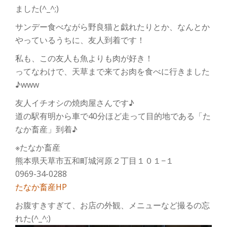
ました(^_^;)
サンデー食べながら野良猫と戯れたりとか、なんとか
やっているうちに、友人到着です！
私も、この友人も魚よりも肉が好き！
ってなわけで、天草まで来てお肉を食べに行きました
♪www
友人イチオシの焼肉屋さんです♪
道の駅有明から車で40分ほど走って目的地である「た
なか畜産」到着♪
※たなか畜産
熊本県天草市五和町城河原２丁目１０１−１
0969-34-0288
たなか畜産HP
お腹すきすぎて、お店の外観、メニューなど撮るの忘
れた(^_^;)