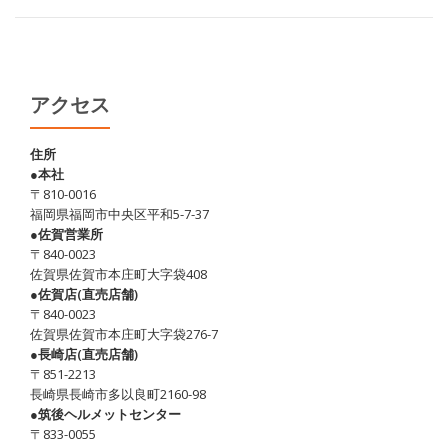
アクセス
住所
●本社
〒810-0016
福岡県福岡市中央区平和5-7-37
●佐賀営業所
〒840-0023
佐賀県佐賀市本庄町大字袋408
●佐賀店(直売店舗)
〒840-0023
佐賀県佐賀市本庄町大字袋276-7
●長崎店(直売店舗)
〒851-2213
長崎県長崎市多以良町2160-98
●筑後ヘルメットセンター
〒833-0055