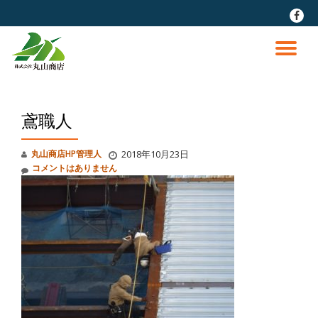
fa-
faceb
コ
ン
ナ
テ
ン
ビ
ツ
へ
鳶職人
ゲ
ス
キ
ッ
ー
丸山商店HP管理人
2018年10月23日
プ
コメントはありません
シ
ョ
ン
を