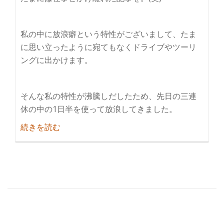
私の中に放浪癖という特性がございまして、たま
に思い立ったように宛てもなくドライブやツーリ
ングに出かけます。
そんな私の特性が沸騰しだしたため、先日の三連
休の中の1日半を使って放浪してきました。
紹
続きを読む
介
島
原
巡
り
＋
α