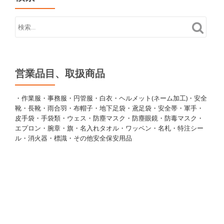
営業品目、取扱商品
・作業服・事務服・円管服・白衣・ヘルメット(ネーム加工)・安全
靴・長靴・雨合羽・布帽子・地下足袋・鳶足袋・安全帯・軍手・
皮手袋・手袋類・ウェス・防塵マスク・防塵眼鏡・防毒マスク・
エプロン・腕章・旗・名入れタオル・ワッペン・名札・特注シー
ル・消火器・標識・その他安全保安用品