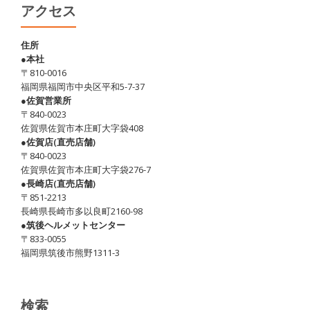
(そ
アクセス
の
1)
住所
●本社
〒810-0016
福岡県福岡市中央区平和5-7-37
●佐賀営業所
〒840-0023
佐賀県佐賀市本庄町大字袋408
●佐賀店(直売店舗)
〒840-0023
佐賀県佐賀市本庄町大字袋276-7
●長崎店(直売店舗)
〒851-2213
長崎県長崎市多以良町2160-98
●筑後ヘルメットセンター
〒833-0055
福岡県筑後市熊野1311-3
検索