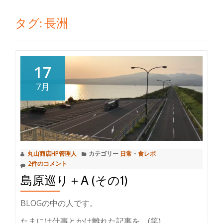
切
タグ:
長洲
り
替
17
え
7月
丸山商店HP管理人
カテゴリー
日常
・
食レポ
2件のコメント
島原巡り＋Α (その1)
BLOGの中の人です。
たまには仕事とかけ離れた記事を。(笑)