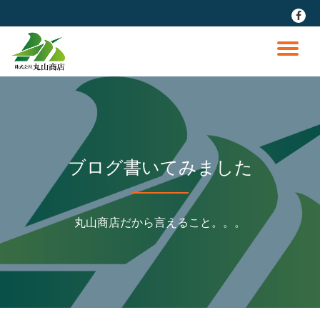
fa-
faceb
コ
ン
ナ
テ
ン
ビ
ツ
へ
ゲ
ス
キ
ッ
ー
ブログ書いてみました
プ
シ
丸山商店だから言えること。。。
ョ
ン
を