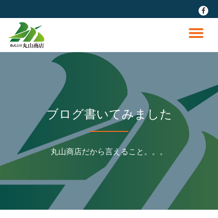
fa-
faceb
コ
ン
ナ
テ
ン
ビ
ツ
へ
ゲ
ス
キ
ッ
ー
ブログ書いてみました
プ
シ
丸山商店だから言えること。。。
ョ
ン
を