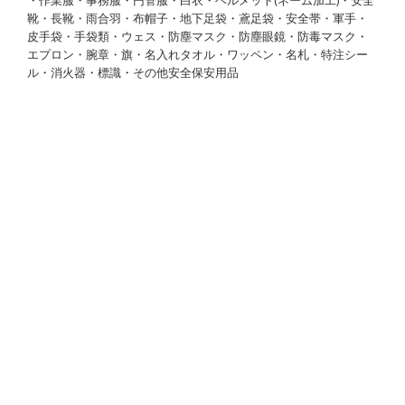
靴・長靴・雨合羽・布帽子・地下足袋・鳶足袋・安全帯・軍手・
皮手袋・手袋類・ウェス・防塵マスク・防塵眼鏡・防毒マスク・
エプロン・腕章・旗・名入れタオル・ワッペン・名札・特注シー
ル・消火器・標識・その他安全保安用品