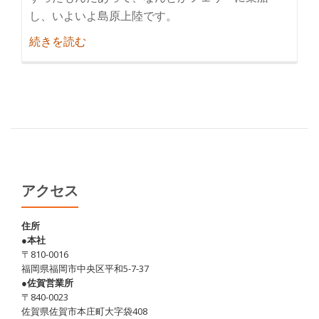
し、いよいよ島原上陸です。
紹
続きを読む
介
島
原
巡
り
＋
α
(そ
アクセス
の
2)
住所
●本社
〒810-0016
福岡県福岡市中央区平和5-7-37
●佐賀営業所
〒840-0023
佐賀県佐賀市本庄町大字袋408