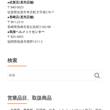
●佐賀店(直売店舗)
〒840-0023
佐賀県佐賀市本庄町大字袋276-7
●長崎店(直売店舗)
〒851-2213
長崎県長崎市多以良町2160-98
●筑後ヘルメットセンター
〒833-0055
福岡県筑後市熊野1311-3
検索
営業品目、取扱商品
・作業服・事務服・円管服・白衣・ヘルメット(ネーム加工)・安全