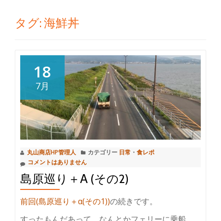
切
タグ:
海鮮丼
り
替
18
え
7月
丸山商店HP管理人
カテゴリー
日常
・
食レポ
コメントはありません
島原巡り＋Α (その2)
前回(島原巡り＋α(その1))
の続きです。
すったもんだあって、なんとかフェリーに乗船