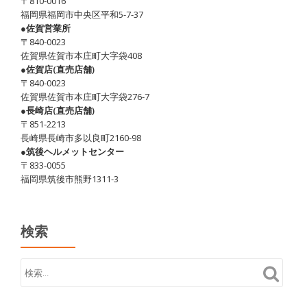
〒810-0016
す。
福岡県福岡市中央区平和5-7-37
ホ
●佐賀営業所
〒840-0023
ル
佐賀県佐賀市本庄町大字袋408
モ
●佐賀店(直売店舗)
ン
〒840-0023
佐賀県佐賀市本庄町大字袋276-7
鉄
●長崎店(直売店舗)
板
〒851-2213
で
長崎県長崎市多以良町2160-98
す！
●筑後ヘルメットセンター
〒833-0055
福岡県筑後市熊野1311-3
検索