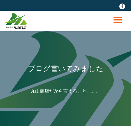
fa-
faceb
コ
ン
ナ
テ
ン
ビ
ツ
へ
ゲ
ス
キ
ッ
ー
ブログ書いてみました
プ
シ
丸山商店だから言えること。。。
ョ
ン
を