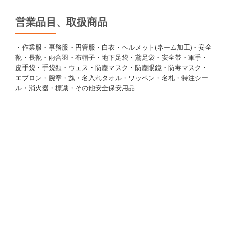
営業品目、取扱商品
・作業服・事務服・円管服・白衣・ヘルメット(ネーム加工)・安全
靴・長靴・雨合羽・布帽子・地下足袋・鳶足袋・安全帯・軍手・
皮手袋・手袋類・ウェス・防塵マスク・防塵眼鏡・防毒マスク・
エプロン・腕章・旗・名入れタオル・ワッペン・名札・特注シー
ル・消火器・標識・その他安全保安用品