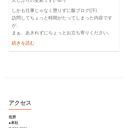
しかも仕事じゃなく懲りずに飯ブログ(汗)
訪問してちょっと時間がたってしまった内容です
が、
まぁ、あきれずにちょっとお立ち寄りください。
紹
続きを読む
介
も
つ
鍋
と
は
全
然
アクセス
違
い
住所
●本社
ま