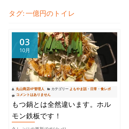
切
タグ:
一億円のトイレ
り
替
03
え
10月
丸山商店HP管理人
カテゴリー
よもやま話
・
日常
・
食レポ
コメントはありません
もつ鍋とは全然違います。ホル
モン鉄板です！
久しぶりの更新です(;^ω^)