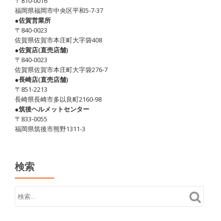
〒810-0016
す。
福岡県福岡市中央区平和5-7-37
ホ
●佐賀営業所
〒840-0023
ル
佐賀県佐賀市本庄町大字袋408
モ
●佐賀店(直売店舗)
ン
〒840-0023
佐賀県佐賀市本庄町大字袋276-7
鉄
●長崎店(直売店舗)
板
〒851-2213
で
長崎県長崎市多以良町2160-98
す！
●筑後ヘルメットセンター
〒833-0055
福岡県筑後市熊野1311-3
検索