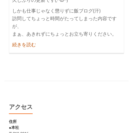
しかも仕事じゃなく懲りずに飯ブログ(汗)
訪問してちょっと時間がたってしまった内容です
が、
まぁ、あきれずにちょっとお立ち寄りください。
紹
続きを読む
介
も
つ
鍋
と
は
全
然
アクセス
違
い
住所
●本社
ま