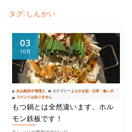
切
タグ:
しんかい
り
替
03
え
10月
丸山商店HP管理人
カテゴリー
よもやま話
・
日常
・
食レポ
コメントはありません
もつ鍋とは全然違います。ホル
モン鉄板です！
久しぶりの更新です(;^ω^)