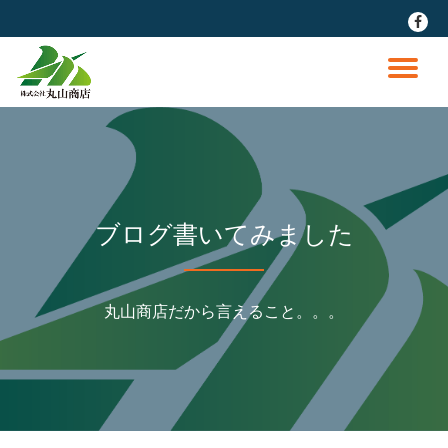
fa-
faceb
コ
ン
ナ
テ
ン
ビ
ツ
へ
ゲ
ス
キ
ッ
ー
ブログ書いてみました
プ
シ
丸山商店だから言えること。。。
ョ
ン
を