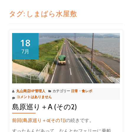
切
タグ:
しまばら水屋敷
り
替
18
え
7月
丸山商店HP管理人
カテゴリー
日常
・
食レポ
コメントはありません
島原巡り＋Α (その2)
前回(島原巡り＋α(その1))
の続きです。
すったもんだあって、なんとかフェリーに乗船