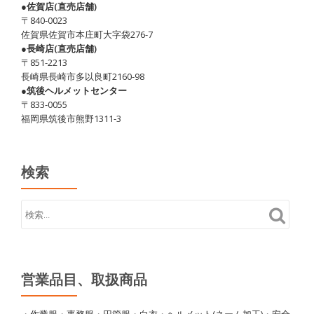
●佐賀店(直売店舗)
〒840-0023
佐賀県佐賀市本庄町大字袋276-7
●長崎店(直売店舗)
〒851-2213
長崎県長崎市多以良町2160-98
●筑後ヘルメットセンター
〒833-0055
福岡県筑後市熊野1311-3
検索
営業品目、取扱商品
・作業服・事務服・円管服・白衣・ヘルメット(ネーム加工)・安全