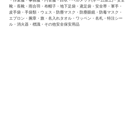
靴・長靴・雨合羽・布帽子・地下足袋・鳶足袋・安全帯・軍手・
皮手袋・手袋類・ウェス・防塵マスク・防塵眼鏡・防毒マスク・
エプロン・腕章・旗・名入れタオル・ワッペン・名札・特注シー
ル・消火器・標識・その他安全保安用品