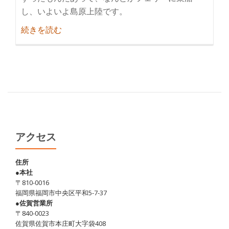
し、いよいよ島原上陸です。
紹
続きを読む
介
島
原
巡
り
＋
α
(そ
アクセス
の
2)
住所
●本社
〒810-0016
福岡県福岡市中央区平和5-7-37
●佐賀営業所
〒840-0023
佐賀県佐賀市本庄町大字袋408