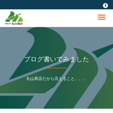
fa-
faceb
コ
ン
ナ
テ
ン
ビ
ツ
へ
ゲ
ス
キ
ッ
ー
ブログ書いてみました
プ
シ
丸山商店だから言えること。。。
ョ
ン
を