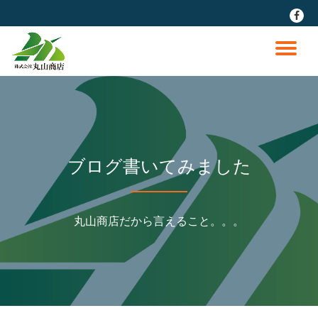
fa-
faceb
コ
ン
ナ
テ
ン
ビ
ツ
へ
ゲ
ス
キ
ッ
ー
ブログ書いてみました
プ
シ
丸山商店だから言えること。。。
ョ
ン
を