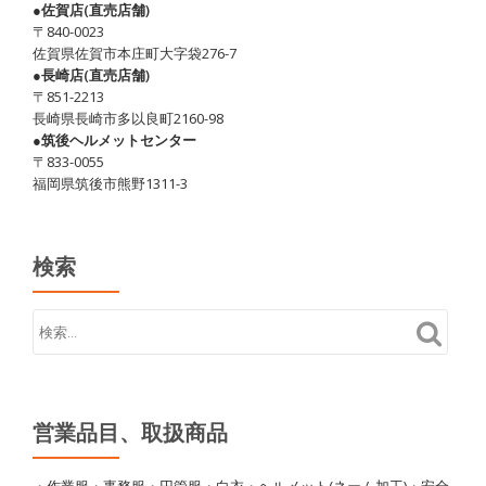
●佐賀店(直売店舗)
〒840-0023
佐賀県佐賀市本庄町大字袋276-7
●長崎店(直売店舗)
〒851-2213
長崎県長崎市多以良町2160-98
●筑後ヘルメットセンター
〒833-0055
福岡県筑後市熊野1311-3
検索
営業品目、取扱商品
・作業服・事務服・円管服・白衣・ヘルメット(ネーム加工)・安全