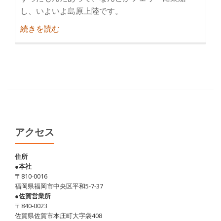
し、いよいよ島原上陸です。
紹
続きを読む
介
島
原
巡
り
＋
α
(そ
アクセス
の
2)
住所
●本社
〒810-0016
福岡県福岡市中央区平和5-7-37
●佐賀営業所
〒840-0023
佐賀県佐賀市本庄町大字袋408