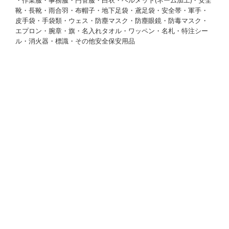
靴・長靴・雨合羽・布帽子・地下足袋・鳶足袋・安全帯・軍手・
皮手袋・手袋類・ウェス・防塵マスク・防塵眼鏡・防毒マスク・
エプロン・腕章・旗・名入れタオル・ワッペン・名札・特注シー
ル・消火器・標識・その他安全保安用品