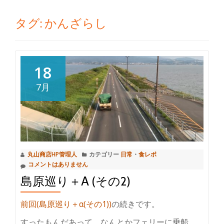
切
タグ:
かんざらし
り
替
18
え
7月
丸山商店HP管理人
カテゴリー
日常
・
食レポ
コメントはありません
島原巡り＋Α (その2)
前回(島原巡り＋α(その1))
の続きです。
すったもんだあって、なんとかフェリーに乗船