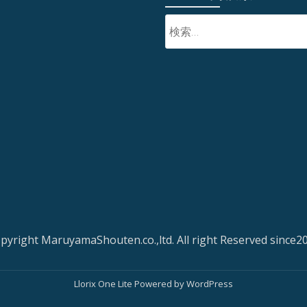
pyright MaruyamaShouten.co.,ltd. All right Reserved since2
Llorix One Lite
Powered by
WordPress