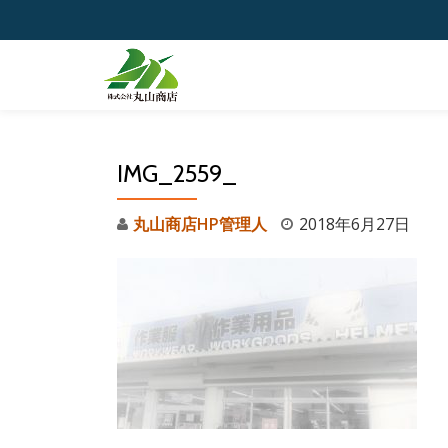
コ
ン
テ
ン
ツ
IMG_2559_
へ
ス
丸山商店HP管理人
2018年6月27日
キ
ッ
プ