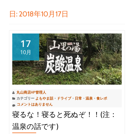
切
日:
2018年10月17日
り
替
17
え
10月
丸山商店HP管理人
カテゴリー
よもやま話
・
ドライブ
・
日常
・
温泉
・
食レポ
コメントはありません
寝るな！寝ると死ぬぞ！！(注：
温泉の話です)