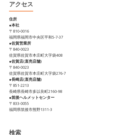
死
アクセス
ぬ
ぞ！！
住所
●本社
(注：
〒810-0016
温
福岡県福岡市中央区平和5-7-37
泉
●佐賀営業所
〒840-0023
の
佐賀県佐賀市本庄町大字袋408
話
●佐賀店(直売店舗)
で
〒840-0023
佐賀県佐賀市本庄町大字袋276-7
す)
●長崎店(直売店舗)
〒851-2213
長崎県長崎市多以良町2160-98
●筑後ヘルメットセンター
〒833-0055
福岡県筑後市熊野1311-3
検索