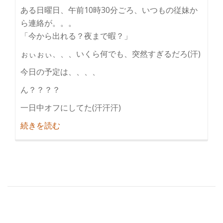
ある日曜日、午前10時30分ごろ、いつもの従妹か
ら連絡が。。。
「今から出れる？夜まで暇？」
ぉぃぉぃ、、、いくら何でも、突然すぎるだろ(汗)
今日の予定は、、、、
ん？？？？
一日中オフにしてた(汗汗汗)
紹
続きを読む
介
寝
る
な！
寝
る
と