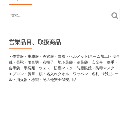
営業品目、取扱商品
・作業服・事務服・円管服・白衣・ヘルメット(ネーム加工)・安全
靴・長靴・雨合羽・布帽子・地下足袋・鳶足袋・安全帯・軍手・
皮手袋・手袋類・ウェス・防塵マスク・防塵眼鏡・防毒マスク・
エプロン・腕章・旗・名入れタオル・ワッペン・名札・特注シー
ル・消火器・標識・その他安全保安用品