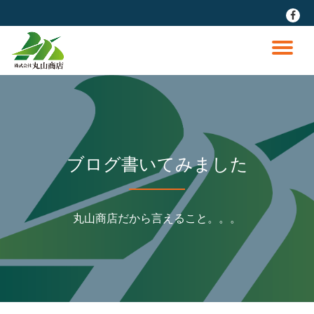
fa-
faceb
コ
ン
ナ
テ
ン
ビ
ツ
へ
ゲ
ス
キ
ッ
ー
ブログ書いてみました
プ
シ
丸山商店だから言えること。。。
ョ
ン
を