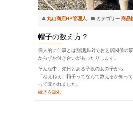
丸山商店HP管理人
カテゴリー
商品
帽子の数え方？
個人的に仕事とは別(趣味?)でお芝居関係
からずお付き合いがあったりします。
そんな中、先日とある子役の女の子から
「ねぇねぇ、帽子ってなんて数えるか知って
って聞かれました。
紹
続きを読む
介
帽
子
の
数