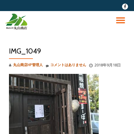
fa-
faceb
コ
ン
ナ
テ
ン
ビ
ツ
へ
IMG_1049
ゲ
ス
キ
ッ
ー
丸山商店HP管理人
コメントはありません
2018年9月18日
プ
シ
ョ
ン
を