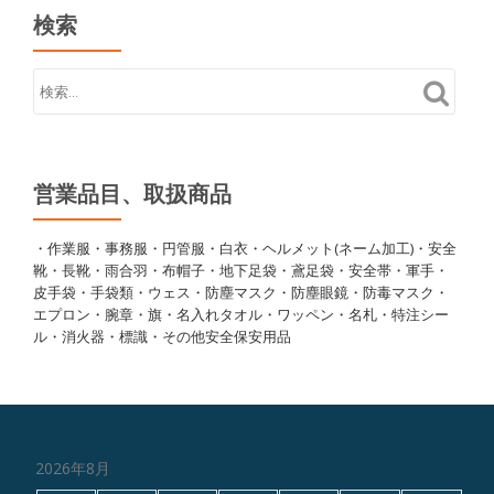
検索
営業品目、取扱商品
・作業服・事務服・円管服・白衣・ヘルメット(ネーム加工)・安全
靴・長靴・雨合羽・布帽子・地下足袋・鳶足袋・安全帯・軍手・
皮手袋・手袋類・ウェス・防塵マスク・防塵眼鏡・防毒マスク・
エプロン・腕章・旗・名入れタオル・ワッペン・名札・特注シー
ル・消火器・標識・その他安全保安用品
2026年8月