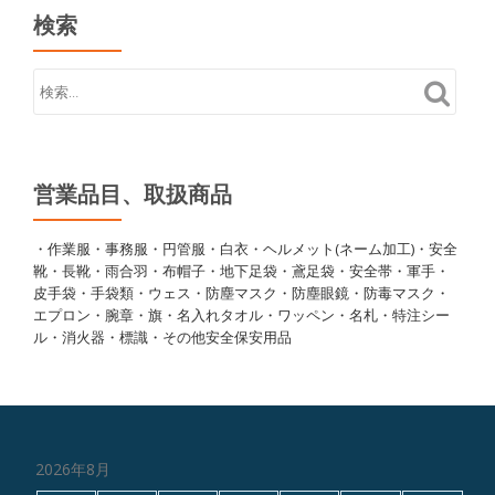
検索
営業品目、取扱商品
・作業服・事務服・円管服・白衣・ヘルメット(ネーム加工)・安全
靴・長靴・雨合羽・布帽子・地下足袋・鳶足袋・安全帯・軍手・
皮手袋・手袋類・ウェス・防塵マスク・防塵眼鏡・防毒マスク・
エプロン・腕章・旗・名入れタオル・ワッペン・名札・特注シー
ル・消火器・標識・その他安全保安用品
2026年8月