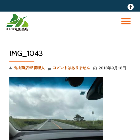
fa-
faceb
コ
ン
ナ
テ
ン
ビ
ツ
へ
IMG_1043
ゲ
ス
キ
ッ
ー
丸山商店HP管理人
コメントはありません
2018年9月18日
プ
シ
ョ
ン
を