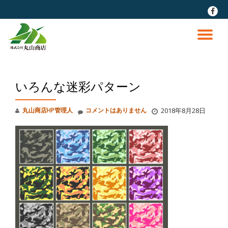
fa-
faceb
コ
ン
ナ
テ
ン
ビ
ツ
へ
いろんな迷彩パターン
ゲ
ス
キ
ッ
ー
丸山商店HP管理人
コメントはありません
2018年8月28日
プ
シ
ョ
ン
を