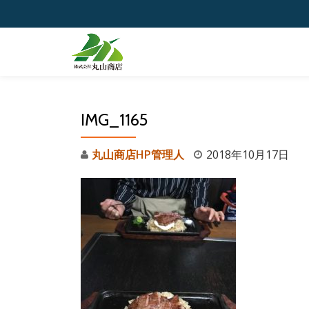
コ
ン
テ
ン
ツ
IMG_1165
へ
ス
丸山商店HP管理人
2018年10月17日
キ
ッ
プ