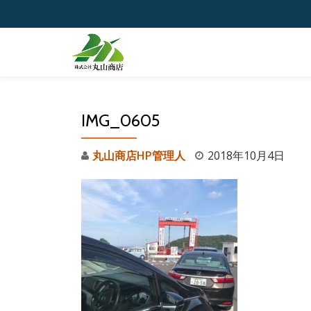
コ
ン
テ
ン
ツ
IMG_0605
へ
ス
丸山商店HP管理人
2018年10月4日
キ
ッ
プ