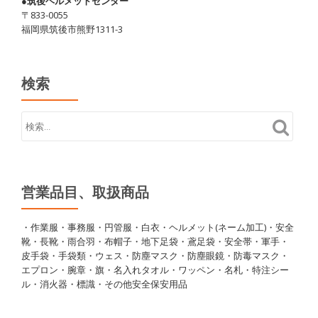
●筑後ヘルメットセンター
〒833-0055
福岡県筑後市熊野1311-3
検索
営業品目、取扱商品
・作業服・事務服・円管服・白衣・ヘルメット(ネーム加工)・安全
靴・長靴・雨合羽・布帽子・地下足袋・鳶足袋・安全帯・軍手・
皮手袋・手袋類・ウェス・防塵マスク・防塵眼鏡・防毒マスク・
エプロン・腕章・旗・名入れタオル・ワッペン・名札・特注シー
ル・消火器・標識・その他安全保安用品