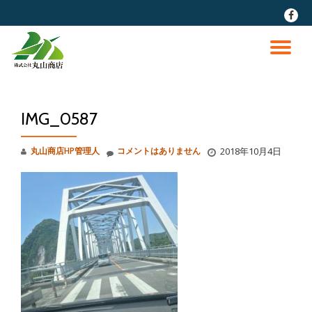
fa-
faceb
コ
ン
ナ
テ
ン
ビ
ツ
へ
IMG_0587
ゲ
ス
キ
ッ
ー
丸山商店HP管理人
コメントはありません
2018年10月4日
プ
シ
ョ
ン
を