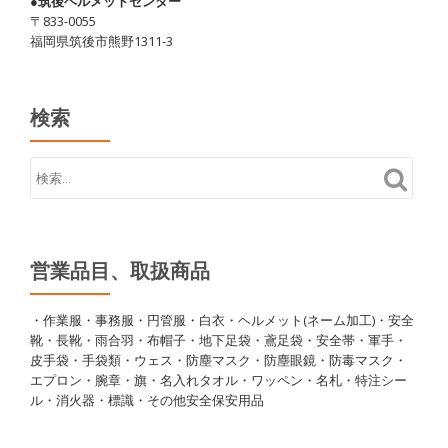
●筑後ヘルメットセンター
〒833-0055
福岡県筑後市熊野1311-3
検索
営業品目、取扱商品
・作業服・事務服・円管服・白衣・ヘルメット(ネーム加工)・安全
靴・長靴・雨合羽・布帽子・地下足袋・鳶足袋・安全帯・軍手・
皮手袋・手袋類・ウェス・防塵マスク・防塵眼鏡・防毒マスク・
エプロン・腕章・旗・名入れタオル・ワッペン・名札・特注シー
ル・消火器・標識・その他安全保安用品