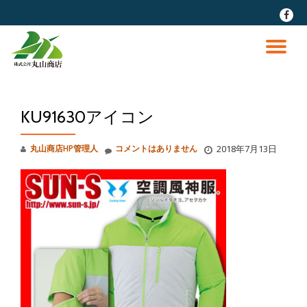
fa-
faceb
コ
ン
ナ
テ
ン
ビ
ツ
へ
KU91630アイコン
ゲ
ス
キ
ッ
ー
丸山商店HP管理人
コメントはありません
2018年7月13日
プ
シ
ョ
ン
を