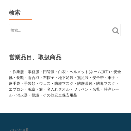
検索
営業品目、取扱商品
・作業服・事務服・円管服・白衣・ヘルメット(ネーム加工)・安全
靴・長靴・雨合羽・布帽子・地下足袋・鳶足袋・安全帯・軍手・
皮手袋・手袋類・ウェス・防塵マスク・防塵眼鏡・防毒マスク・
エプロン・腕章・旗・名入れタオル・ワッペン・名札・特注シー
ル・消火器・標識・その他安全保安用品
2026年8月