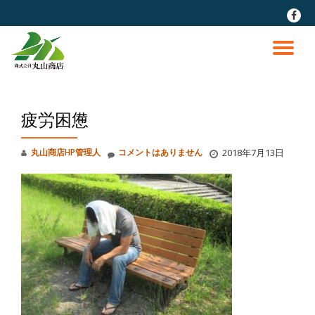
fa-
faceb
コ
ン
ナ
テ
ン
ビ
ツ
へ
疲労困憊
ゲ
ス
キ
ッ
ー
丸山商店HP管理人
コメントはありません
2018年7月13日
プ
シ
ョ
ン
を