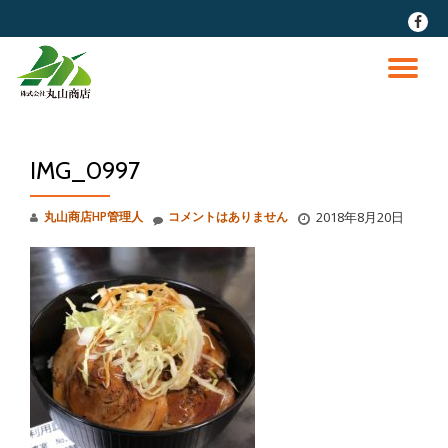
fa-
faceb
コ
ン
ナ
テ
ン
ビ
ツ
へ
IMG_0997
ゲ
ス
キ
ッ
ー
丸山商店HP管理人
コメントはありません
2018年8月20日
プ
シ
ョ
ン
を