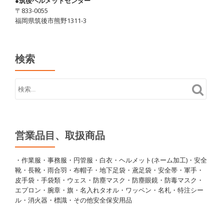
●筑後ヘルメットセンター
〒833-0055
福岡県筑後市熊野1311-3
検索
営業品目、取扱商品
・作業服・事務服・円管服・白衣・ヘルメット(ネーム加工)・安全
靴・長靴・雨合羽・布帽子・地下足袋・鳶足袋・安全帯・軍手・
皮手袋・手袋類・ウェス・防塵マスク・防塵眼鏡・防毒マスク・
エプロン・腕章・旗・名入れタオル・ワッペン・名札・特注シー
ル・消火器・標識・その他安全保安用品