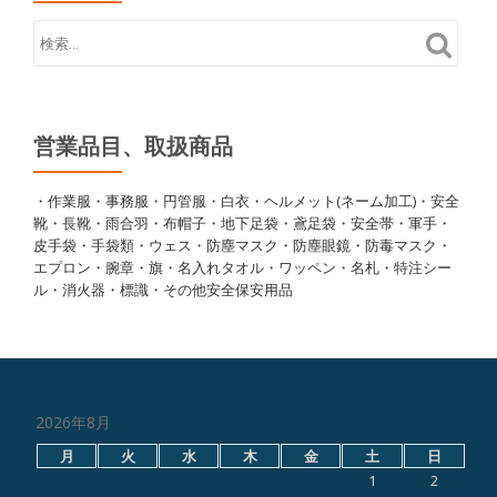
営業品目、取扱商品
・作業服・事務服・円管服・白衣・ヘルメット(ネーム加工)・安全
靴・長靴・雨合羽・布帽子・地下足袋・鳶足袋・安全帯・軍手・
皮手袋・手袋類・ウェス・防塵マスク・防塵眼鏡・防毒マスク・
エプロン・腕章・旗・名入れタオル・ワッペン・名札・特注シー
ル・消火器・標識・その他安全保安用品
2026年8月
月
火
水
木
金
土
日
1
2