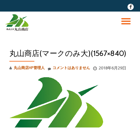
fa-
faceb
コ
ン
ナ
テ
ン
ビ
ツ
へ
丸山商店(マークのみ大)(1567×840)
ゲ
ス
キ
ッ
ー
丸山商店HP管理人
コメントはありません
2018年6月29日
プ
シ
ョ
ン
を