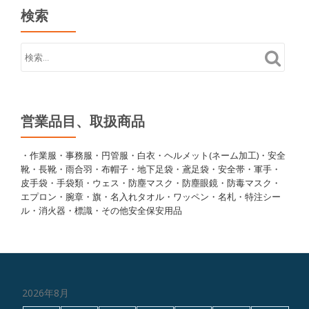
検索
営業品目、取扱商品
・作業服・事務服・円管服・白衣・ヘルメット(ネーム加工)・安全
靴・長靴・雨合羽・布帽子・地下足袋・鳶足袋・安全帯・軍手・
皮手袋・手袋類・ウェス・防塵マスク・防塵眼鏡・防毒マスク・
エプロン・腕章・旗・名入れタオル・ワッペン・名札・特注シー
ル・消火器・標識・その他安全保安用品
2026年8月