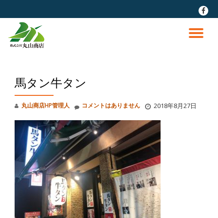
fa-
faceb
コ
ン
ナ
テ
ン
ビ
ツ
へ
馬タン牛タン
ゲ
ス
キ
ッ
ー
丸山商店HP管理人
コメントはありません
2018年8月27日
プ
シ
ョ
ン
を