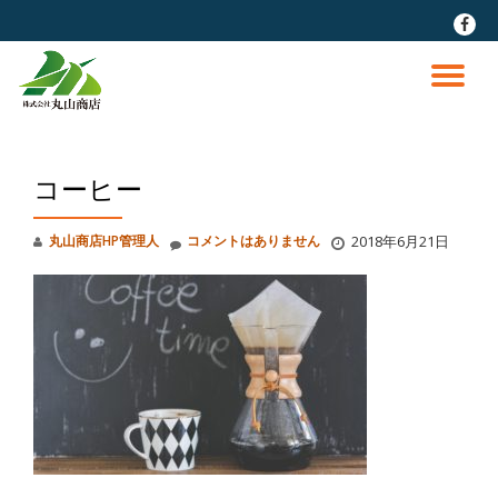
fa-
faceb
コ
ン
ナ
テ
ン
ビ
ツ
へ
コーヒー
ゲ
ス
キ
ッ
ー
丸山商店HP管理人
コメントはありません
2018年6月21日
プ
シ
ョ
ン
を