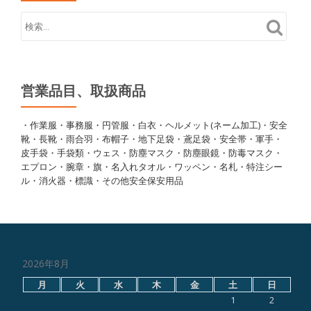
営業品目、取扱商品
・作業服・事務服・円管服・白衣・ヘルメット(ネーム加工)・安全
靴・長靴・雨合羽・布帽子・地下足袋・鳶足袋・安全帯・軍手・
皮手袋・手袋類・ウェス・防塵マスク・防塵眼鏡・防毒マスク・
エプロン・腕章・旗・名入れタオル・ワッペン・名札・特注シー
ル・消火器・標識・その他安全保安用品
2026年8月
月
火
水
木
金
土
日
1
2