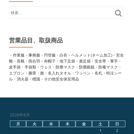
営業品目、取扱商品
・作業服・事務服・円管服・白衣・ヘルメット(ネーム加工)・安全
靴・長靴・雨合羽・布帽子・地下足袋・鳶足袋・安全帯・軍手・
皮手袋・手袋類・ウェス・防塵マスク・防塵眼鏡・防毒マスク・
エプロン・腕章・旗・名入れタオル・ワッペン・名札・特注シー
ル・消火器・標識・その他安全保安用品
2026年8月
月
火
水
木
金
土
日
1
2