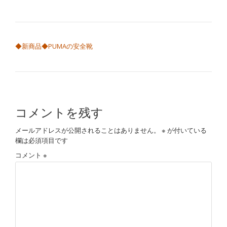
切
り
投稿ナビゲーション
◆新商品◆PUMAの安全靴
替
え
コメントを残す
メールアドレスが公開されることはありません。
※
が付いている
欄は必須項目です
コメント
※