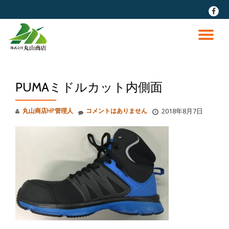
fa-
faceb
コ
ン
ナ
テ
ン
ビ
ツ
へ
PUMAミドルカット内側面
ゲ
ス
キ
ッ
ー
丸山商店HP管理人
コメントはありません
2018年8月7日
プ
シ
ョ
ン
を