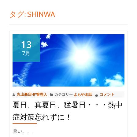
切
タグ:
SHINWA
り
替
13
え
7月
丸山商店HP管理人
カテゴリー
よもやま話
コメント
夏日、真夏日、猛暑日・・・熱中
症対策忘れずに！
暑い、、、