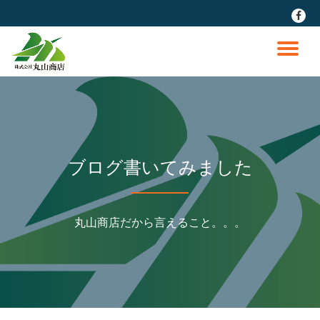
fa-
faceb
コ
ン
ナ
テ
ン
ビ
ツ
へ
ゲ
ス
キ
ッ
ー
ブログ書いてみました
プ
シ
丸山商店だから言えること。。。
ョ
ン
を