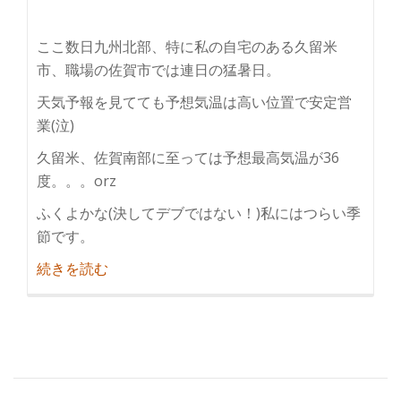
ここ数日九州北部、特に私の自宅のある久留米
市、職場の佐賀市では連日の猛暑日。
天気予報を見てても予想気温は高い位置で安定営
業(泣)
久留米、佐賀南部に至っては予想最高気温が36
度。。。orz
ふくよかな(決してデブではない！)私にはつらい季
節です。
紹
続きを読む
介
夏
日、
真
夏