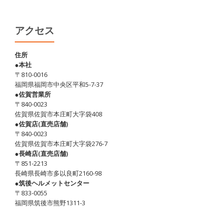
日、
猛
暑
アクセス
日・・・
熱
住所
●本社
中
〒810-0016
症
福岡県福岡市中央区平和5-7-37
対
●佐賀営業所
〒840-0023
策
佐賀県佐賀市本庄町大字袋408
忘
●佐賀店(直売店舗)
れ
〒840-0023
佐賀県佐賀市本庄町大字袋276-7
ず
●長崎店(直売店舗)
に！
〒851-2213
長崎県長崎市多以良町2160-98
●筑後ヘルメットセンター
〒833-0055
福岡県筑後市熊野1311-3