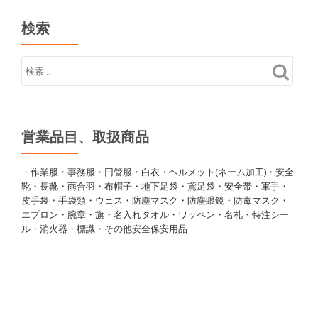
検索
営業品目、取扱商品
・作業服・事務服・円管服・白衣・ヘルメット(ネーム加工)・安全
靴・長靴・雨合羽・布帽子・地下足袋・鳶足袋・安全帯・軍手・
皮手袋・手袋類・ウェス・防塵マスク・防塵眼鏡・防毒マスク・
エプロン・腕章・旗・名入れタオル・ワッペン・名札・特注シー
ル・消火器・標識・その他安全保安用品