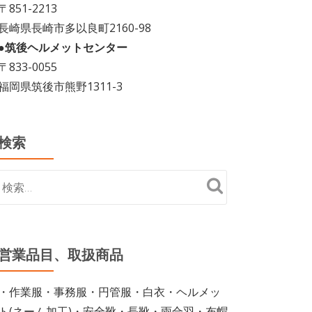
〒851-2213
長崎県長崎市多以良町2160-98
●筑後ヘルメットセンター
〒833-0055
福岡県筑後市熊野1311-3
検索
営業品目、取扱商品
・作業服・事務服・円管服・白衣・ヘルメッ
ト(ネーム加工)・安全靴・長靴・雨合羽・布帽