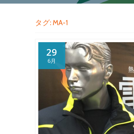
タグ:
MA-1
29
6月