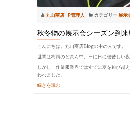
丸山商店HP管理人
カテゴリー
展示
秋冬物の展示会シーズン到来
こんにちは。丸山商店Blogの中の人です。
世間は梅雨のど真ん中、日に日に寝苦しい夜
しかし、作業服業界ではすでに夏を跳び越え
われました。
紹
続きを読む
介
秋
冬
物
の
展