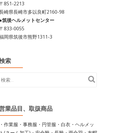
〒851-2213
長崎県長崎市多以良町2160-98
●筑後ヘルメットセンター
〒833-0055
福岡県筑後市熊野1311-3
検索
営業品目、取扱商品
・作業服・事務服・円管服・白衣・ヘルメッ
ト(ネーム加工)・安全靴・長靴・雨合羽・布帽