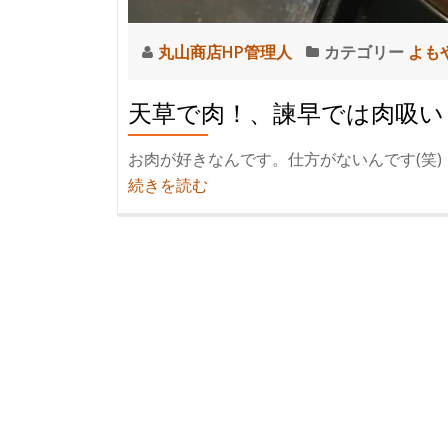
丸山商店HP管理人
カテゴリー
よも
天草で肉！、諫早では肉吸い
お肉が好きなんです。仕方がないんです(笑)
紹
続きを読む
介
天
草
で
肉！、
諫
早
で
は
肉