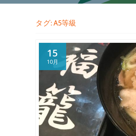
タグ:
A5等級
15
10月