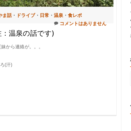
やま話
・
ドライブ
・
日常
・
温泉
・
食レポ
コメントはありません
注：温泉の話です)
従妹から連絡が。。。
(汗)