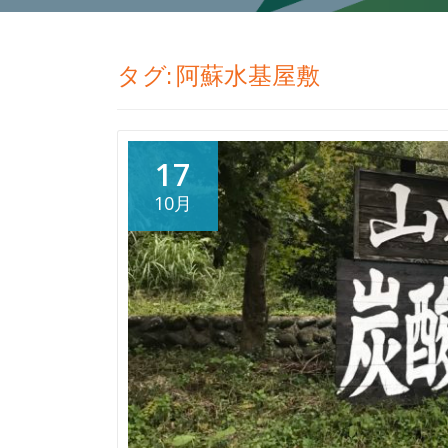
タグ:
阿蘇水基屋敷
17
10月