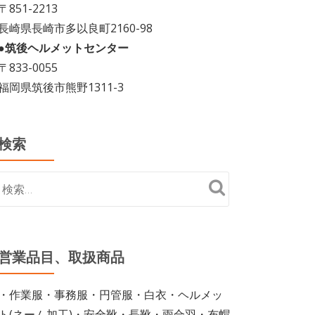
〒851-2213
長崎県長崎市多以良町2160-98
●筑後ヘルメットセンター
〒833-0055
福岡県筑後市熊野1311-3
検索
営業品目、取扱商品
・作業服・事務服・円管服・白衣・ヘルメッ
ト(ネーム加工)・安全靴・長靴・雨合羽・布帽