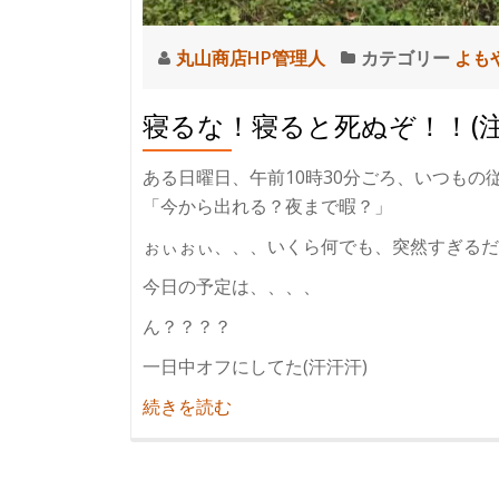
丸山商店HP管理人
カテゴリー
よも
寝るな！寝ると死ぬぞ！！(
ある日曜日、午前10時30分ごろ、いつもの
「今から出れる？夜まで暇？」
ぉぃぉぃ、、、いくら何でも、突然すぎるだろ
今日の予定は、、、、
ん？？？？
一日中オフにしてた(汗汗汗)
紹
続きを読む
介
寝
る