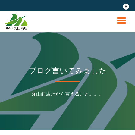
fa-
faceb
コ
ン
ナ
テ
ン
ビ
ツ
へ
ゲ
ス
キ
ッ
ー
ブログ書いてみました
プ
シ
丸山商店だから言えること。。。
ョ
ン
を