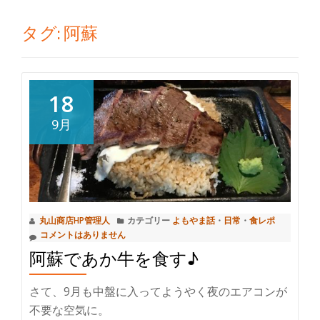
切
タグ:
阿蘇
り
替
18
え
9月
丸山商店HP管理人
カテゴリー
よもやま話
・
日常
・
食レポ
コメントはありません
阿蘇であか牛を食す♪
さて、9月も中盤に入ってようやく夜のエアコンが
不要な空気に。