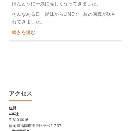
ほんとうに一気に涼しくなってきました。
そんなある日、従妹からLINEで一枚の写真が送ら
れてきました。
紹
続きを読む
介
阿
蘇
で
あ
か
牛
を
アクセス
食
す
住所
●本社
♪
〒810-0016
福岡県福岡市中央区平和5-7-37