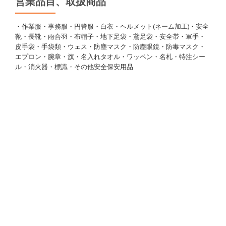
営業品目、取扱商品
・作業服・事務服・円管服・白衣・ヘルメット(ネーム加工)・安全
靴・長靴・雨合羽・布帽子・地下足袋・鳶足袋・安全帯・軍手・
皮手袋・手袋類・ウェス・防塵マスク・防塵眼鏡・防毒マスク・
エプロン・腕章・旗・名入れタオル・ワッペン・名札・特注シー
ル・消火器・標識・その他安全保安用品