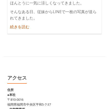
ほんとうに一気に涼しくなってきました。
そんなある日、従妹からLINEで一枚の写真が送ら
れてきました。
紹
続きを読む
介
阿
蘇
で
あ
か
牛
を
アクセス
食
す
住所
●本社
♪
〒810-0016
福岡県福岡市中央区平和5-7-37