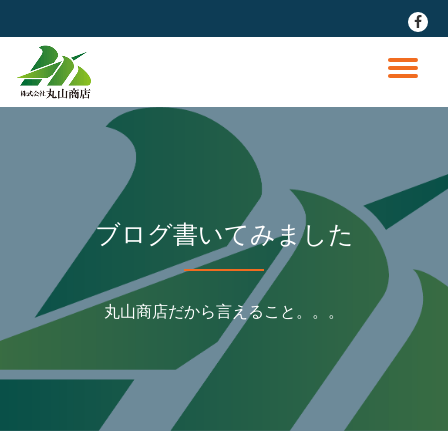
fa-
faceb
コ
ン
ナ
テ
ン
ビ
ツ
へ
ゲ
ス
キ
ッ
ー
ブログ書いてみました
プ
シ
丸山商店だから言えること。。。
ョ
ン
を