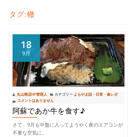
切
タグ:
轍
り
替
18
え
9月
丸山商店HP管理人
カテゴリー
よもやま話
・
日常
・
食レポ
コメントはありません
阿蘇であか牛を食す♪
さて、9月も中盤に入ってようやく夜のエアコンが
不要な空気に。