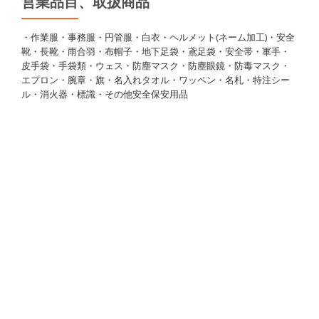
営業品目、取扱商品
・作業服・事務服・円管服・白衣・ヘルメット(ネーム加工)・安全
靴・長靴・雨合羽・布帽子・地下足袋・鳶足袋・安全帯・軍手・
皮手袋・手袋類・ウェス・防塵マスク・防塵眼鏡・防毒マスク・
エプロン・腕章・旗・名入れタオル・ワッペン・名札・特注シー
ル・消火器・標識・その他安全保安用品