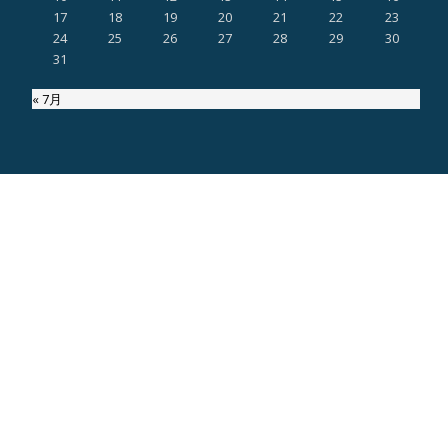
17
18
19
20
21
22
23
24
25
26
27
28
29
30
31
« 7月
ページ内検索
Copyright MaruyamaShouten.co.,ltd. All right Reserved since2018
第
Llorix One Lite
Powered by
WordPress