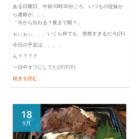
ある日曜日、午前10時30分ごろ、いつもの従妹か
ら連絡が。。。
「今から出れる？夜まで暇？」
ぉぃぉぃ、、、いくら何でも、突然すぎるだろ(汗)
今日の予定は、、、、
ん？？？？
一日中オフにしてた(汗汗汗)
紹
続きを読む
介
寝
る
な！
18
寝
9月
る
と