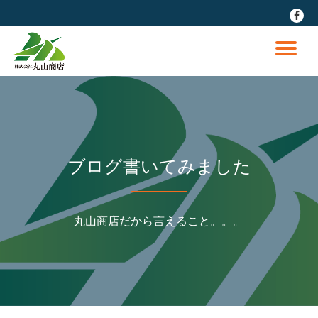
fa-
faceb
コ
ン
ナ
テ
ン
ビ
ツ
へ
ゲ
ス
キ
ッ
ー
ブログ書いてみました
プ
シ
丸山商店だから言えること。。。
ョ
ン
を