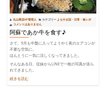
死
ぬ
ぞ！！
丸山商店HP管理人
カテゴリー
よもやま話
・
日常
・
食レポ
(注：
コメントはありません
温
阿蘇であか牛を食す♪
泉
の
さて、9月も中盤に入ってようやく夜のエアコンが
話
不要な空気に。
で
ほんとうに一気に涼しくなってきました。
す)
そんなある日、従妹からLINEで一枚の写真が送ら
れてきました。
紹
続きを読む
介
阿
蘇
で