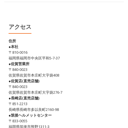
あ
か
牛
を
アクセス
食
す
住所
●本社
♪
〒810-0016
福岡県福岡市中央区平和5-7-37
●佐賀営業所
〒840-0023
佐賀県佐賀市本庄町大字袋408
●佐賀店(直売店舗)
〒840-0023
佐賀県佐賀市本庄町大字袋276-7
●長崎店(直売店舗)
〒851-2213
長崎県長崎市多以良町2160-98
●筑後ヘルメットセンター
〒833-0055
福岡県筑後市熊野1311-3