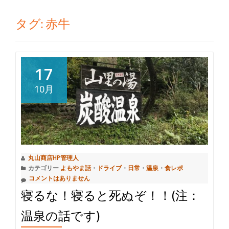
切
タグ:
赤牛
り
替
17
え
10月
丸山商店HP管理人
カテゴリー
よもやま話
・
ドライブ
・
日常
・
温泉
・
食レポ
コメントはありません
寝るな！寝ると死ぬぞ！！(注：
温泉の話です)