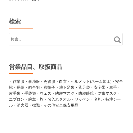
検索
営業品目、取扱商品
・作業服・事務服・円管服・白衣・ヘルメット(ネーム加工)・安全
靴・長靴・雨合羽・布帽子・地下足袋・鳶足袋・安全帯・軍手・
皮手袋・手袋類・ウェス・防塵マスク・防塵眼鏡・防毒マスク・
エプロン・腕章・旗・名入れタオル・ワッペン・名札・特注シー
ル・消火器・標識・その他安全保安用品