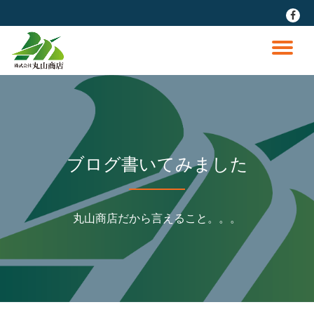
fa-
faceb
コ
ン
ナ
テ
ン
ビ
ツ
へ
ゲ
ス
キ
ッ
ー
ブログ書いてみました
プ
シ
丸山商店だから言えること。。。
ョ
ン
を