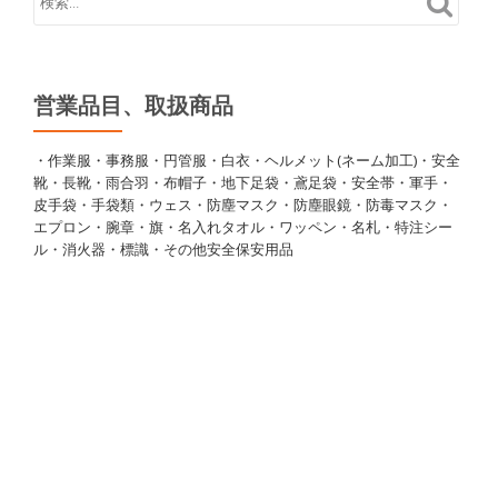
営業品目、取扱商品
・作業服・事務服・円管服・白衣・ヘルメット(ネーム加工)・安全
靴・長靴・雨合羽・布帽子・地下足袋・鳶足袋・安全帯・軍手・
皮手袋・手袋類・ウェス・防塵マスク・防塵眼鏡・防毒マスク・
エプロン・腕章・旗・名入れタオル・ワッペン・名札・特注シー
ル・消火器・標識・その他安全保安用品