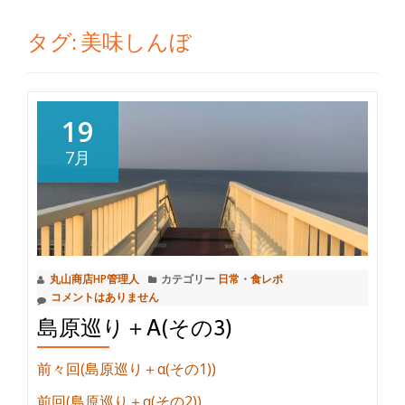
切
タグ:
美味しんぼ
り
替
19
え
7月
丸山商店HP管理人
カテゴリー
日常
・
食レポ
コメントはありません
島原巡り＋Α(その3)
前々回(島原巡り＋α(その1))
前回(島原巡り＋α(その2))