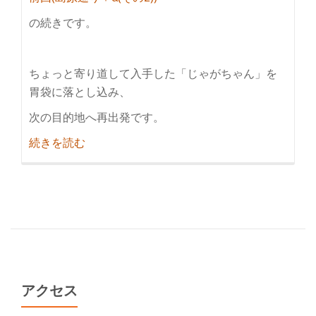
の続きです。
ちょっと寄り道して入手した「じゃがちゃん」を
胃袋に落とし込み、
次の目的地へ再出発です。
紹
続きを読む
介
島
原
巡
り
＋
α(そ
の
アクセス
3)