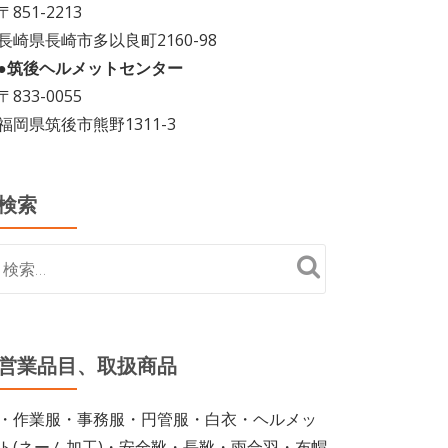
〒851-2213
長崎県長崎市多以良町2160-98
●筑後ヘルメットセンター
〒833-0055
福岡県筑後市熊野1311-3
検索
営業品目、取扱商品
・作業服・事務服・円管服・白衣・ヘルメッ
ト(ネーム加工)・安全靴・長靴・雨合羽・布帽