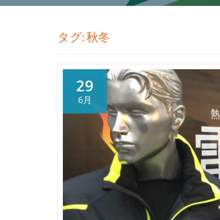
タグ:
秋冬
29
6月