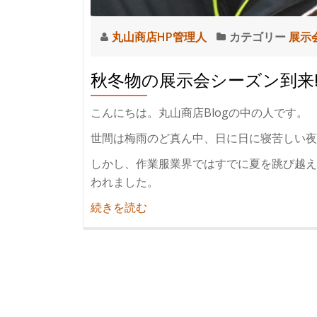
丸山商店HP管理人
カテゴリー
展示
秋冬物の展示会シーズン到来
こんにちは。丸山商店Blogの中の人です。
世間は梅雨のど真ん中、日に日に寝苦しい夜
しかし、作業服業界ではすでに夏を跳び越え
われました。
紹
続きを読む
介
秋
冬
物
の
展