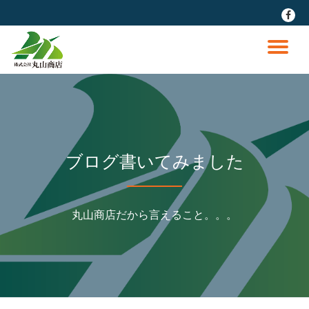
fa-
faceb
コ
ン
ナ
テ
ン
ビ
ツ
へ
ゲ
ス
キ
ッ
ー
ブログ書いてみました
プ
シ
丸山商店だから言えること。。。
ョ
ン
を