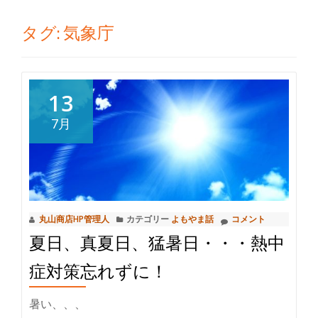
切
タグ:
気象庁
り
替
13
え
7月
丸山商店HP管理人
カテゴリー
よもやま話
コメント
夏日、真夏日、猛暑日・・・熱中
症対策忘れずに！
暑い、、、