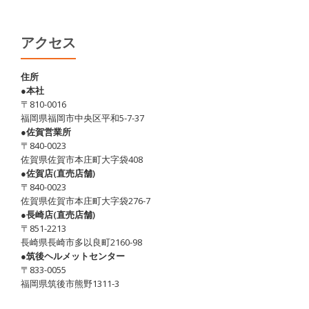
日、
猛
暑
アクセス
日・・・
熱
住所
●本社
中
〒810-0016
症
福岡県福岡市中央区平和5-7-37
対
●佐賀営業所
〒840-0023
策
佐賀県佐賀市本庄町大字袋408
忘
●佐賀店(直売店舗)
れ
〒840-0023
佐賀県佐賀市本庄町大字袋276-7
ず
●長崎店(直売店舗)
に！
〒851-2213
長崎県長崎市多以良町2160-98
●筑後ヘルメットセンター
〒833-0055
福岡県筑後市熊野1311-3