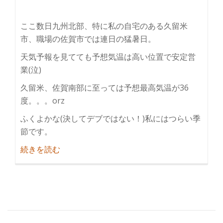
ここ数日九州北部、特に私の自宅のある久留米
市、職場の佐賀市では連日の猛暑日。
天気予報を見てても予想気温は高い位置で安定営
業(泣)
久留米、佐賀南部に至っては予想最高気温が36
度。。。orz
ふくよかな(決してデブではない！)私にはつらい季
節です。
紹
続きを読む
介
夏
日、
真
夏