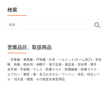
検索
営業品目、取扱商品
・作業服・事務服・円管服・白衣・ヘルメット(ネーム加工)・安全
靴・長靴・雨合羽・布帽子・地下足袋・鳶足袋・安全帯・軍手・
皮手袋・手袋類・ウェス・防塵マスク・防塵眼鏡・防毒マスク・
エプロン・腕章・旗・名入れタオル・ワッペン・名札・特注シー
ル・消火器・標識・その他安全保安用品