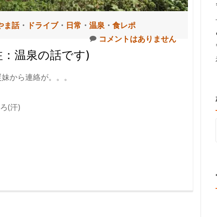
やま話
・
ドライブ
・
日常
・
温泉
・
食レポ
コメントはありません
注：温泉の話です)
従妹から連絡が。。。
(汗)