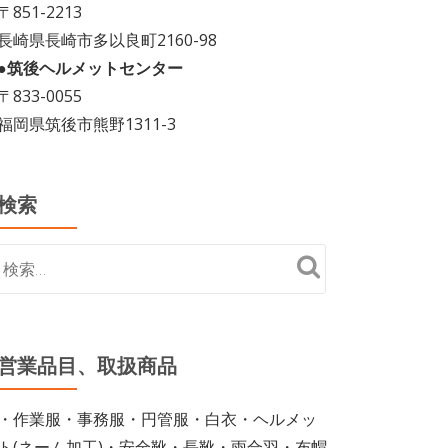
〒851-2213
長崎県長崎市多以良町2160-98
●筑後ヘルメットセンター
〒833-0055
福岡県筑後市熊野1311-3
検索
営業品目、取扱商品
・作業服・事務服・円管服・白衣・ヘルメッ
ト(ネーム加工)・安全靴・長靴・雨合羽・布帽