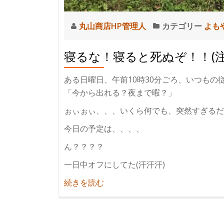
丸山商店HP管理人
カテゴリー
よも
寝るな！寝ると死ぬぞ！！(
ある日曜日、午前10時30分ごろ、いつもの
「今から出れる？夜まで暇？」
ぉぃぉぃ、、、いくら何でも、突然すぎるだろ
今日の予定は、、、、
ん？？？？
一日中オフにしてた(汗汗汗)
紹
続きを読む
介
寝
る