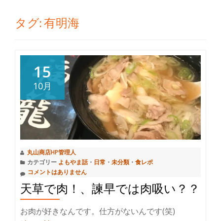
切
タグ:
有明海
り
替
15
え
10月
丸山商店HP管理人
カテゴリー
よもやま話
・
日常
・
未分類
・
食レポ
コメントはありません
天草で肉！、諫早では肉吸い？？
お肉が好きなんです。仕方がないんです(笑)