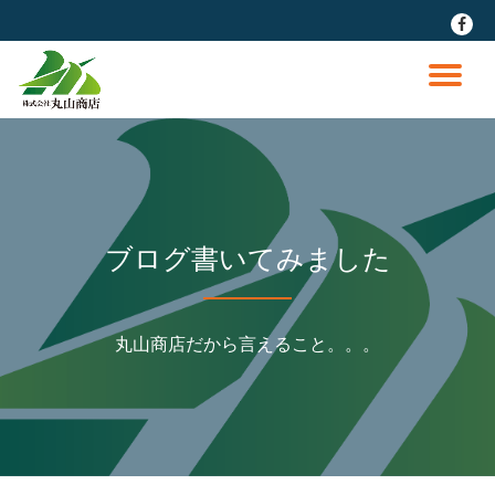
fa-
faceb
コ
ン
ナ
テ
ン
ビ
ツ
へ
ゲ
ス
キ
ッ
ー
ブログ書いてみました
プ
シ
丸山商店だから言えること。。。
ョ
ン
を