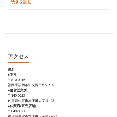
紹
続きを読む
介
天
草
で
肉！、
諫
早
で
アクセス
は
肉
住所
●本社
吸
〒810-0016
い？？
福岡県福岡市中央区平和5-7-37
●佐賀営業所
〒840-0023
佐賀県佐賀市本庄町大字袋408
●佐賀店(直売店舗)
〒840-0023
佐賀県佐賀市本庄町大字袋276-7