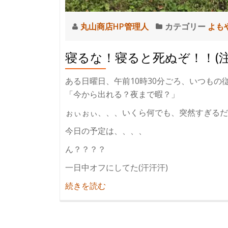
丸山商店HP管理人
カテゴリー
よも
寝るな！寝ると死ぬぞ！！(
ある日曜日、午前10時30分ごろ、いつもの
「今から出れる？夜まで暇？」
ぉぃぉぃ、、、いくら何でも、突然すぎるだろ
今日の予定は、、、、
ん？？？？
一日中オフにしてた(汗汗汗)
紹
続きを読む
介
寝
る