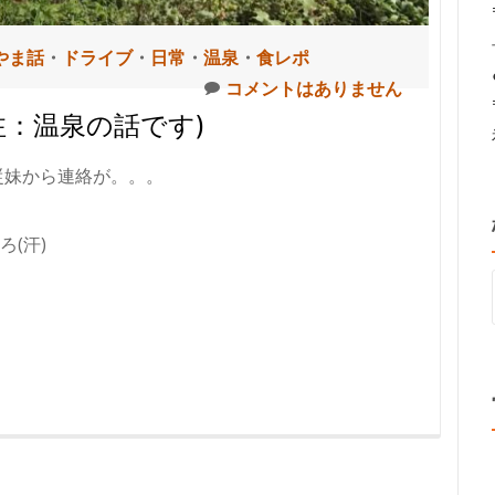
やま話
・
ドライブ
・
日常
・
温泉
・
食レポ
コメントはありません
注：温泉の話です)
従妹から連絡が。。。
(汗)