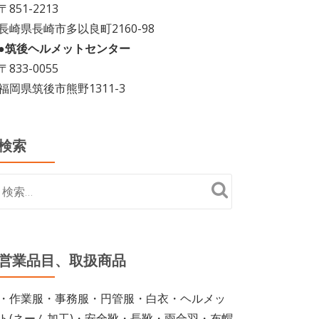
〒851-2213
長崎県長崎市多以良町2160-98
●筑後ヘルメットセンター
〒833-0055
福岡県筑後市熊野1311-3
検索
営業品目、取扱商品
・作業服・事務服・円管服・白衣・ヘルメッ
ト(ネーム加工)・安全靴・長靴・雨合羽・布帽