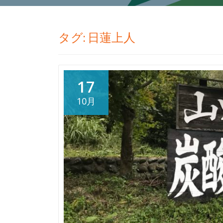
タグ:
日蓮上人
17
10月