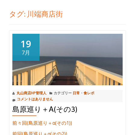
切
タグ:
川端商店街
り
替
19
え
7月
丸山商店HP管理人
カテゴリー
日常
・
食レポ
コメントはありません
島原巡り＋Α(その3)
前々回(島原巡り＋α(その1))
前回(島原巡り＋α(その2))