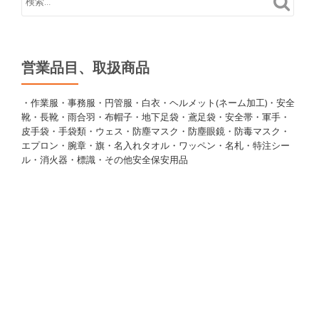
営業品目、取扱商品
・作業服・事務服・円管服・白衣・ヘルメット(ネーム加工)・安全
靴・長靴・雨合羽・布帽子・地下足袋・鳶足袋・安全帯・軍手・
皮手袋・手袋類・ウェス・防塵マスク・防塵眼鏡・防毒マスク・
エプロン・腕章・旗・名入れタオル・ワッペン・名札・特注シー
ル・消火器・標識・その他安全保安用品