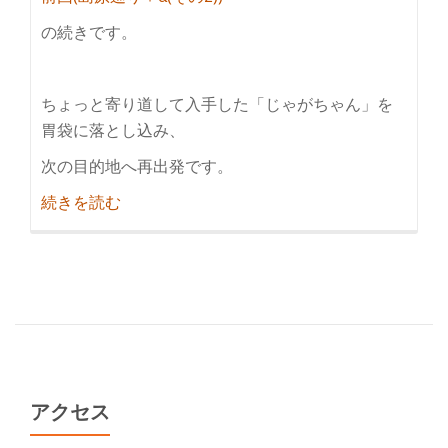
の続きです。
ちょっと寄り道して入手した「じゃがちゃん」を
胃袋に落とし込み、
次の目的地へ再出発です。
紹
続きを読む
介
島
原
巡
り
＋
α(そ
の
アクセス
3)