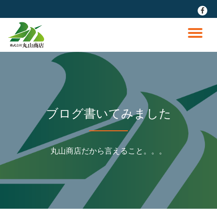
fa-
faceb
コ
ン
ナ
テ
ン
ビ
ツ
へ
ゲ
ス
キ
ッ
ー
ブログ書いてみました
プ
シ
丸山商店だから言えること。。。
ョ
ン
を