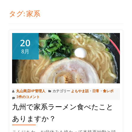
切
タグ:
家系
り
替
20
え
8月
丸山商店HP管理人
カテゴリー
よもやま話
・
日常
・
食レポ
3件のコメント
九州で家系ラーメン食べたこと
ありますか？
こんにちわ。お盆休みも終わって本格再始動と頭