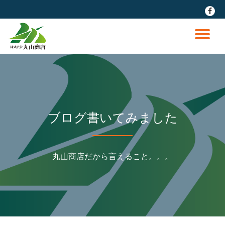
fa-
faceb
コ
ン
ナ
テ
ン
ビ
ツ
へ
ゲ
ス
キ
ッ
ー
ブログ書いてみました
プ
シ
丸山商店だから言えること。。。
ョ
ン
を