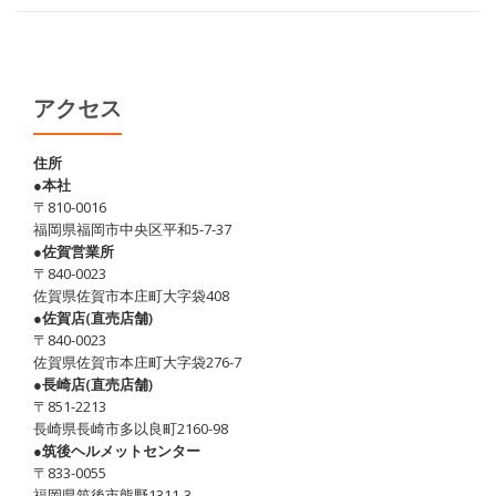
家
系
ラ
ー
アクセス
メ
ン
住所
●本社
食
〒810-0016
べ
福岡県福岡市中央区平和5-7-37
た
●佐賀営業所
〒840-0023
こ
佐賀県佐賀市本庄町大字袋408
と
●佐賀店(直売店舗)
あ
〒840-0023
佐賀県佐賀市本庄町大字袋276-7
り
●長崎店(直売店舗)
ま
〒851-2213
す
長崎県長崎市多以良町2160-98
か？
●筑後ヘルメットセンター
〒833-0055
福岡県筑後市熊野1311-3