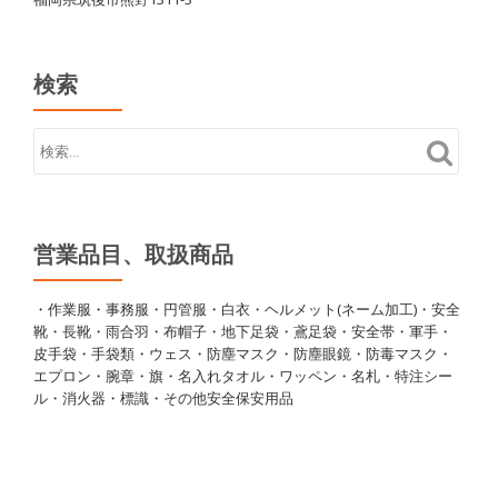
検索
営業品目、取扱商品
・作業服・事務服・円管服・白衣・ヘルメット(ネーム加工)・安全
靴・長靴・雨合羽・布帽子・地下足袋・鳶足袋・安全帯・軍手・
皮手袋・手袋類・ウェス・防塵マスク・防塵眼鏡・防毒マスク・
エプロン・腕章・旗・名入れタオル・ワッペン・名札・特注シー
ル・消火器・標識・その他安全保安用品