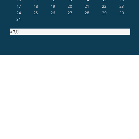
17
18
19
20
21
22
23
24
25
26
27
28
29
30
31
« 7月
ページ内検索
Copyright MaruyamaShouten.co.,ltd. All right Reserved since2018
第