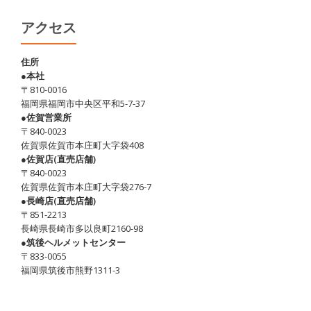
調
服
アクセス
(エ
ア
住所
●本社
リ
〒810-0016
ー
福岡県福岡市中央区平和5-7-37
ジ
●佐賀営業所
〒840-0023
ャ
佐賀県佐賀市本庄町大字袋408
ケ
●佐賀店(直売店舗)
ッ
〒840-0023
佐賀県佐賀市本庄町大字袋276-7
ト)
●長崎店(直売店舗)
〒851-2213
長崎県長崎市多以良町2160-98
●筑後ヘルメットセンター
〒833-0055
福岡県筑後市熊野1311-3