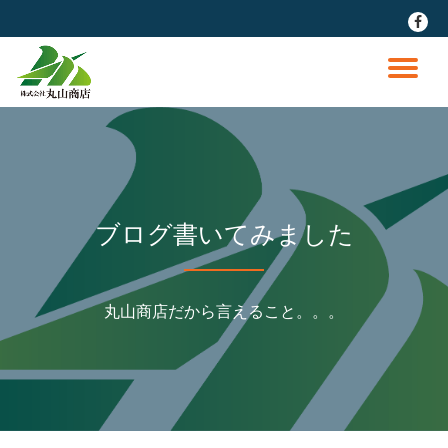
fa-
faceb
コ
ン
ナ
テ
ン
ビ
ツ
へ
ゲ
ス
キ
ッ
ー
ブログ書いてみました
プ
シ
丸山商店だから言えること。。。
ョ
ン
を