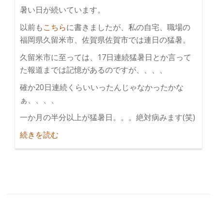
暑い日が続いています。
以前も
こちら
に書きましたが、私の自宅、職場の
福岡県久留米市、佐賀県佐賀市では連日の猛暑。
久留米市に至っては、17日連続猛暑日とか言って
た報道までは記憶があるのですが、、、、
確か20日連続くらいいったんじゃなかったかな
ぁ、、、、
一か月の半分以上が猛暑日。。。絶対病みます(笑)
紹
続きを読む
介
ミ
ズ
ノ
の
空