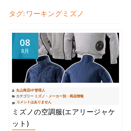
切
タグ:
ワーキングミズノ
り
替
08
え
8月
丸山商店HP管理人
カテゴリー
ミズノ
・
メーカー別
・
商品情報
コメントはありません
ミズノの空調服(エアリージャケ
ット)