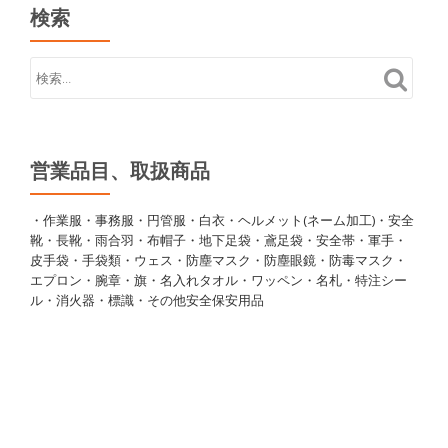
検索
営業品目、取扱商品
・作業服・事務服・円管服・白衣・ヘルメット(ネーム加工)・安全
靴・長靴・雨合羽・布帽子・地下足袋・鳶足袋・安全帯・軍手・
皮手袋・手袋類・ウェス・防塵マスク・防塵眼鏡・防毒マスク・
エプロン・腕章・旗・名入れタオル・ワッペン・名札・特注シー
ル・消火器・標識・その他安全保安用品