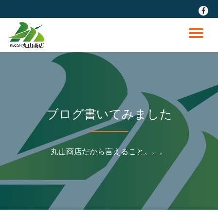
fa-
faceb
コ
ン
ナ
テ
ン
ビ
ツ
へ
ゲ
ス
キ
ッ
ー
ブログ書いてみました
プ
シ
丸山商店だから言えること。。。
ョ
ン
を