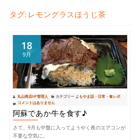
切
タグ:
レモングラスほうじ茶
り
替
18
え
9月
丸山商店HP管理人
カテゴリー
よもやま話
・
日常
・
食レポ
コメントはありません
阿蘇であか牛を食す♪
さて、9月も中盤に入ってようやく夜のエアコンが
不要な空気に。