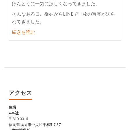
ほんとうに一気に涼しくなってきました。
そんなある日、従妹からLINEで一枚の写真が送ら
れてきました。
紹
続きを読む
介
阿
蘇
で
あ
か
牛
を
アクセス
食
す
住所
●本社
♪
〒810-0016
福岡県福岡市中央区平和5-7-37