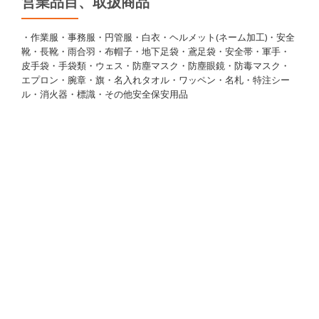
営業品目、取扱商品
・作業服・事務服・円管服・白衣・ヘルメット(ネーム加工)・安全
靴・長靴・雨合羽・布帽子・地下足袋・鳶足袋・安全帯・軍手・
皮手袋・手袋類・ウェス・防塵マスク・防塵眼鏡・防毒マスク・
エプロン・腕章・旗・名入れタオル・ワッペン・名札・特注シー
ル・消火器・標識・その他安全保安用品