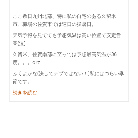
ここ数日九州北部、特に私の自宅のある久留米
市、職場の佐賀市では連日の猛暑日。
天気予報を見てても予想気温は高い位置で安定営
業(泣)
久留米、佐賀南部に至っては予想最高気温が36
度。。。orz
ふくよかな(決してデブではない！)私にはつらい季
節です。
紹
続きを読む
介
夏
日、
真
夏