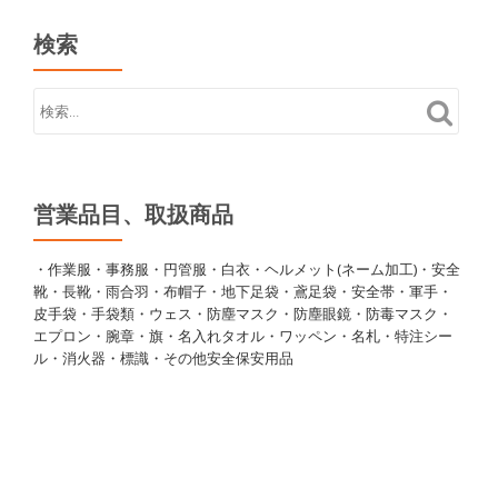
検索
営業品目、取扱商品
・作業服・事務服・円管服・白衣・ヘルメット(ネーム加工)・安全
靴・長靴・雨合羽・布帽子・地下足袋・鳶足袋・安全帯・軍手・
皮手袋・手袋類・ウェス・防塵マスク・防塵眼鏡・防毒マスク・
エプロン・腕章・旗・名入れタオル・ワッペン・名札・特注シー
ル・消火器・標識・その他安全保安用品