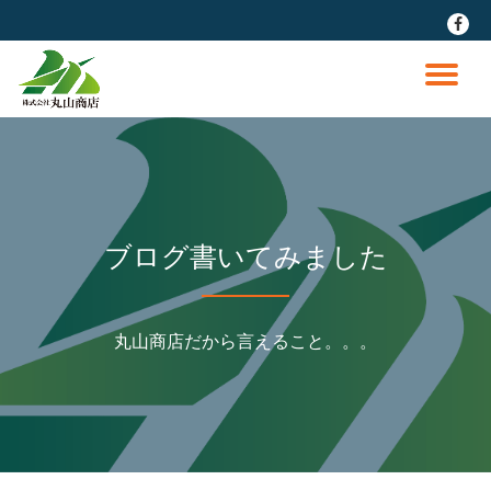
fa-
faceb
コ
ン
ナ
テ
ン
ビ
ツ
へ
ゲ
ス
キ
ッ
ー
ブログ書いてみました
プ
シ
丸山商店だから言えること。。。
ョ
ン
を