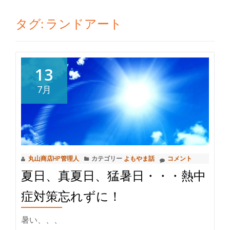
切
タグ:
ランドアート
り
替
13
え
7月
丸山商店HP管理人
カテゴリー
よもやま話
コメント
夏日、真夏日、猛暑日・・・熱中
症対策忘れずに！
暑い、、、