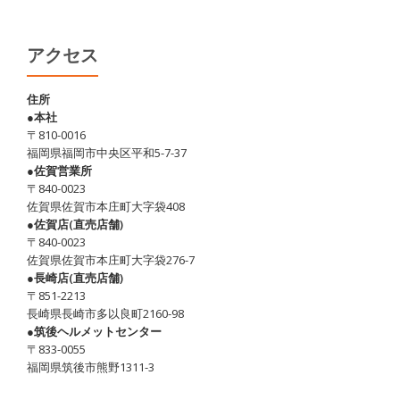
日、
猛
暑
アクセス
日・・・
熱
住所
●本社
中
〒810-0016
症
福岡県福岡市中央区平和5-7-37
対
●佐賀営業所
〒840-0023
策
佐賀県佐賀市本庄町大字袋408
忘
●佐賀店(直売店舗)
れ
〒840-0023
佐賀県佐賀市本庄町大字袋276-7
ず
●長崎店(直売店舗)
に！
〒851-2213
長崎県長崎市多以良町2160-98
●筑後ヘルメットセンター
〒833-0055
福岡県筑後市熊野1311-3