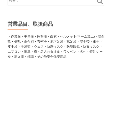
営業品目、取扱商品
・作業服・事務服・円管服・白衣・ヘルメット(ネーム加工)・安全
靴・長靴・雨合羽・布帽子・地下足袋・鳶足袋・安全帯・軍手・
皮手袋・手袋類・ウェス・防塵マスク・防塵眼鏡・防毒マスク・
エプロン・腕章・旗・名入れタオル・ワッペン・名札・特注シー
ル・消火器・標識・その他安全保安用品