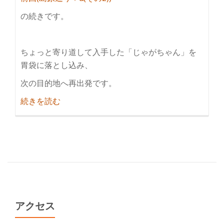
の続きです。
ちょっと寄り道して入手した「じゃがちゃん」を
胃袋に落とし込み、
次の目的地へ再出発です。
紹
続きを読む
介
島
原
巡
り
＋
α(そ
の
アクセス
3)