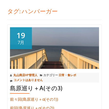
切
タグ:
ハンバーガー
り
替
19
え
7月
丸山商店HP管理人
カテゴリー
日常
・
食レポ
コメントはありません
島原巡り＋Α(その3)
前々回(島原巡り＋α(その1))
前回(島原巡り＋α(その2))