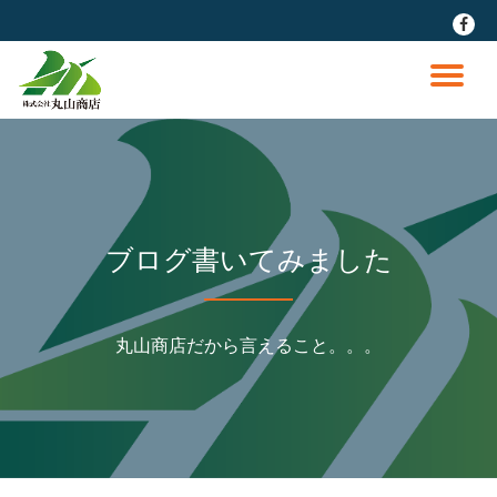
fa-
faceb
コ
ン
ナ
テ
ン
ビ
ツ
へ
ゲ
ス
キ
ッ
ー
ブログ書いてみました
プ
シ
丸山商店だから言えること。。。
ョ
ン
を