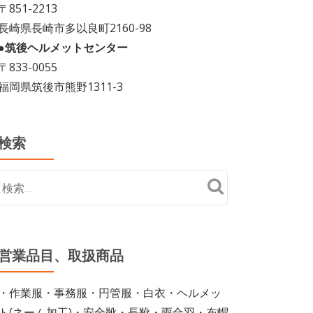
〒851-2213
長崎県長崎市多以良町2160-98
●筑後ヘルメットセンター
〒833-0055
福岡県筑後市熊野1311-3
検索
営業品目、取扱商品
・作業服・事務服・円管服・白衣・ヘルメッ
ト(ネーム加工)・安全靴・長靴・雨合羽・布帽