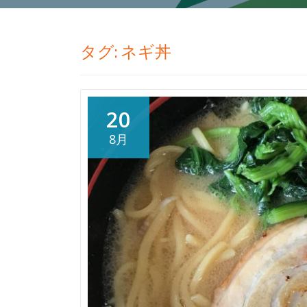
タグ:
ネギ丼
20
8月