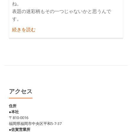
ね。
表題の迷彩柄もその一つじゃないかと思うんで
す。
紹
続きを読む
介
迷
彩
柄
っ
て
好
き
アクセス
で
す
住所
●本社
か？
〒810-0016
福岡県福岡市中央区平和5-7-37
●佐賀営業所