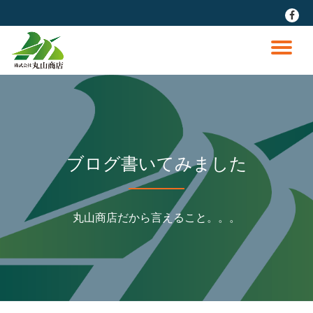
fa-
faceb
コ
ン
ナ
テ
ン
ビ
ツ
へ
ゲ
ス
キ
ッ
ー
ブログ書いてみました
プ
シ
丸山商店だから言えること。。。
ョ
ン
を