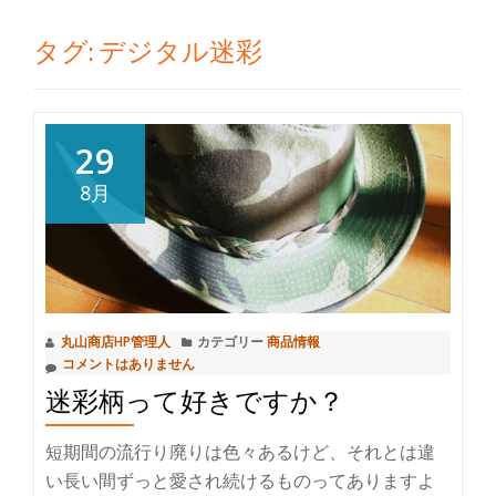
切
タグ:
デジタル迷彩
り
替
29
え
8月
丸山商店HP管理人
カテゴリー
商品情報
コメントはありません
迷彩柄って好きですか？
短期間の流行り廃りは色々あるけど、それとは違
い長い間ずっと愛され続けるものってありますよ