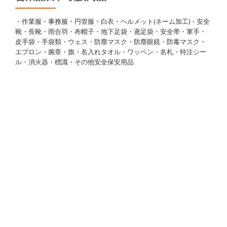
・作業服・事務服・円管服・白衣・ヘルメット(ネーム加工)・安全
靴・長靴・雨合羽・布帽子・地下足袋・鳶足袋・安全帯・軍手・
皮手袋・手袋類・ウェス・防塵マスク・防塵眼鏡・防毒マスク・
エプロン・腕章・旗・名入れタオル・ワッペン・名札・特注シー
ル・消火器・標識・その他安全保安用品