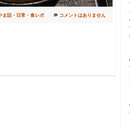
やま話
・
日常
・
食レポ
コメントはありません