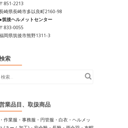
〒851-2213
長崎県長崎市多以良町2160-98
●筑後ヘルメットセンター
〒833-0055
福岡県筑後市熊野1311-3
検索
営業品目、取扱商品
・作業服・事務服・円管服・白衣・ヘルメッ
ト(ネーム加工)・安全靴・長靴・雨合羽・布帽