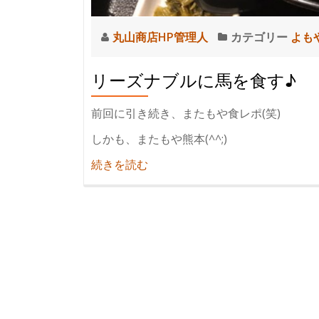
丸山商店HP管理人
カテゴリー
よも
リーズナブルに馬を食す♪
前回に引き続き、またもや食レポ(笑)
しかも、またもや熊本(^^;)
紹
続きを読む
介
リ
ー
ズ
ナ
ブ
ル
に